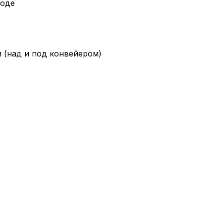
ходе
Вы можете нас
«технические 
функционирова
периода Сайт 
cookie (в т.ч.
 (над и под конвейером)
в нижней или 
Перед тем как
можете ознак
, содерж
cookie
Технич
Аналит
Внимание: