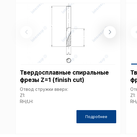
Твердосплавные спиральные
Т
фрезы Z=1 (finish cut)
фр
Отвод стружки вверх:
От
Z1:
Z1:
RH/LH:
RH
Подробнее