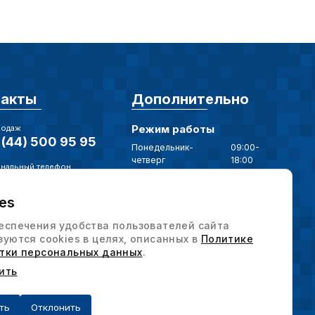
такты
Дополнительно
Режим работы
родаж
(44) 500 95 95
Понедельник-
09:00-
четверг
18:00
нальный телефон
Пятница
09:00-17:00
(17) 375 79 20
es
нная почта
Наши мессенджеры
intervesp.by
еспечения удобства пользователей сайта
зуются cookies в целях, описанных в
Политике
ес / Отдел продаж
тки персональных данных
.
, г. Минск,
Политика конфиденциальности
рьковская, д. 58,
ить
9н
Выбор настроек cookie
ть
Отклонить