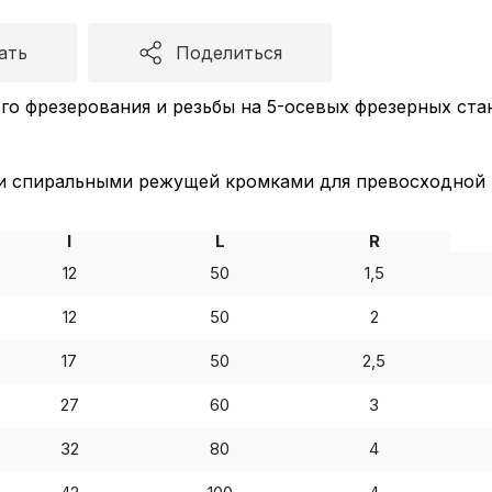
ать
Поделиться
го фрезерования и резьбы на 5-осевых фрезерных ста
 спиральными режущей кромками для превосходной ч
I
L
R
12
50
1,5
12
50
2
17
50
2,5
27
60
3
32
80
4