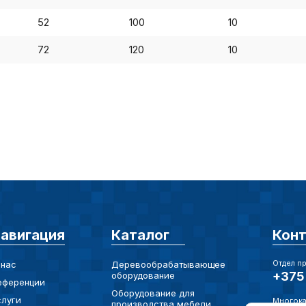
52
100
10
Аналит
72
120
10
Внимание:
предпочтен
страницы и
предпочтен
Сохранить выб
авигация
Каталог
Кон
Отдел п
 нас
Деревообрабатывающее
+375 
оборудование
еференции
Оборудование для
слуги
Многока
производства мебели