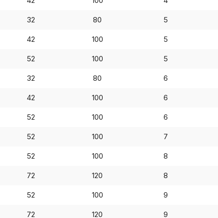
42
100
4
Пол
32
80
5
обр
42
100
5
52
100
5
Настройте па
32
80
6
Вы можете нас
42
100
6
«технические 
функционирова
52
100
6
периода Сайт 
cookie (в т.ч.
52
100
7
в нижней или 
52
100
8
Перед тем как
можете ознак
72
120
8
, содерж
cookie
52
100
9
72
120
9
Технич