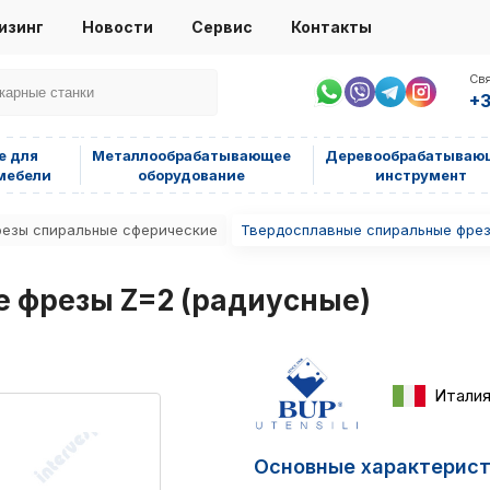
изинг
Новости
Сервис
Контакты
Свя
+3
е для
Металлообрабатывающее
Деревообрабатываю
мебели
оборудование
инструмент
езы спиральные сферические
Твердосплавные спиральные фрез
 фрезы Z=2 (радиусные)
Итали
Основные характерис