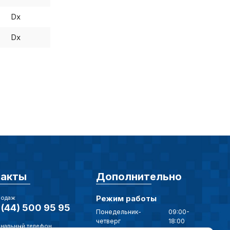
Dx
ические cookie-файлы
Dx
Отключение аналитических cookie файлов не позво
ия пользователей сайта, в том числе наиболее и 
 принимать меры по совершенствованию работы са
ий пользователей.
ор
такты
Дополнительно
Режим работы
родаж
(44) 500 95 95
Понедельник-
09:00-
четверг
18:00
нальный телефон