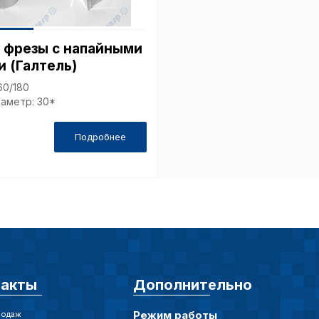
 принимать меры по совершенствованию работы са
ий пользователей.
 фрезы с напайными
 (Галтель)
ор
60/180
аметр: 30*
Подробнее
такты
Дополнительно
Режим работы
родаж