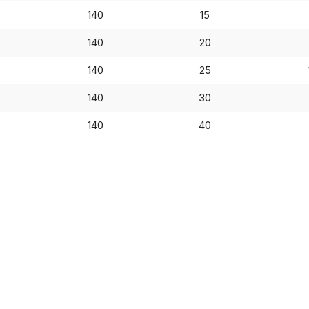
140
15
140
20
140
25
140
30
140
40
Пол
обр
Настройте па
Вы можете нас