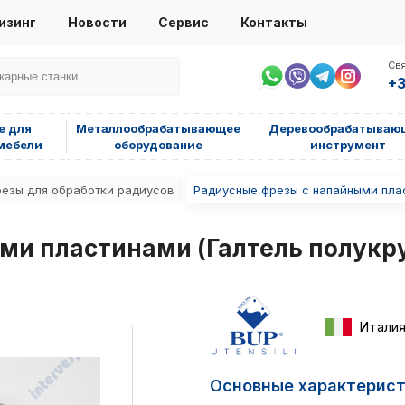
изинг
Новости
Сервис
Контакты
Свя
+3
е для
Металлообрабатывающее
Деревообрабатываю
мебели
оборудование
инструмент
езы для обработки радиусов
Радиусные фрезы с напайными плас
ми пластинами (Галтель полукру
Итали
Основные характерис