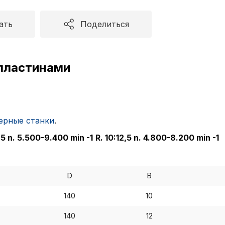
ать
Поделиться
пластинами
ерные станки
.
7,5 n. 5.500-9.400 min
-1
R. 10:12,5 n. 4.800-8.200 min
-1
D
B
140
10
140
12