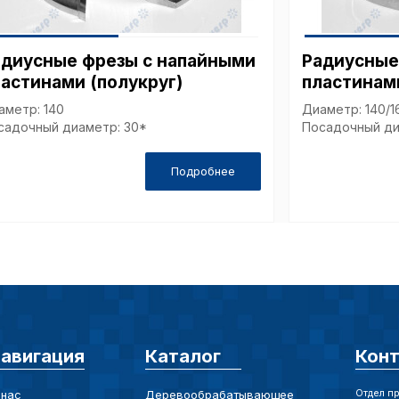
страницы и
предпочтен
адиусные фрезы с напайными
Радиусные
астинами (полукруг)
пластинами
Сохранить выб
аметр: 140
Диаметр: 140/1
садочный диаметр: 30*
Посадочный ди
Подробнее
авигация
Каталог
Кон
Отдел п
 нас
Деревообрабатывающее