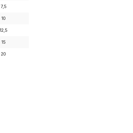
7,5
10
12,5
15
20
итика в отноше
аботки сookies
раметры использования файлов cookie
троить использование каждого типа файлов cookie, з