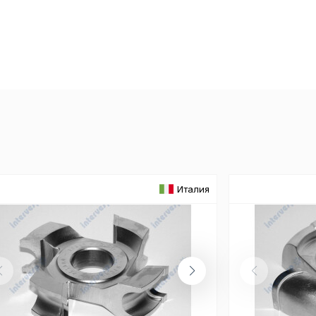
«технические 
функционирова
периода Сайт 
cookie (в т.ч.
в нижней или 
Перед тем как
можете ознак
, содерж
cookie
Технич
Италия
Аналит
Внимание:
предпочтен