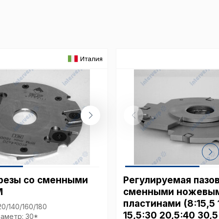
ические cookie-файлы
Отключение аналитических cookie файлов не позво
Италия
ия пользователей сайта, в том числе наиболее и 
 принимать меры по совершенствованию работы са
ий пользователей.
ор
резы со сменными
Регулируемая пазов
M
сменными ножевы
пластинами (8:15,5 
20/140/160/180
15,5:30 20,5:40 30,5
аметр: 30*