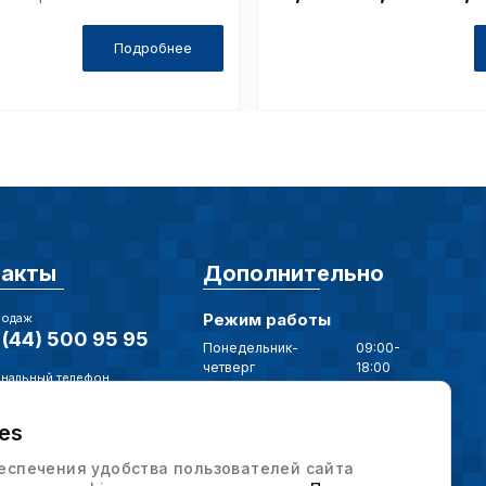
Подробнее
такты
Дополнительно
Режим работы
родаж
(44) 500 95 95
Понедельник-
09:00-
четверг
18:00
нальный телефон
Пятница
09:00-17:00
(17) 375 79 20
es
нная почта
Наши мессенджеры
intervesp.by
еспечения удобства пользователей сайта