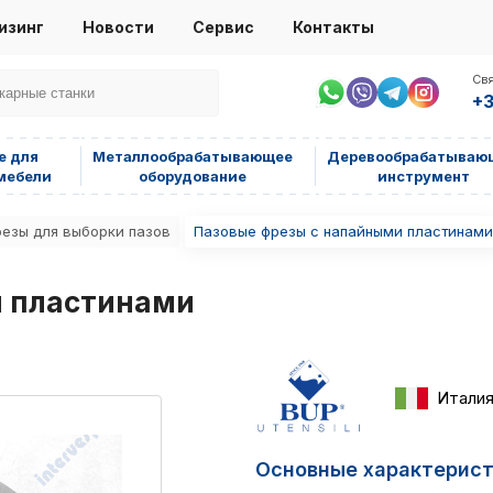
изинг
Новости
Сервис
Контакты
Свя
+3
е для
Металлообрабатывающее
Деревообрабатываю
мебели
оборудование
инструмент
езы для выборки пазов
Пазовые фрезы с напайными пластинами
и пластинами
Итали
Основные характерис