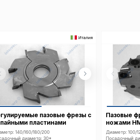
Аналит
Внимание:
Италия
предпочтен
страницы и
предпочтен
Сохранить выб
егулируемые пазовые фрезы с
Пазовые ф
апайными пластинами
ножами H
аметр: 140/160/180/200
Диаметр: 100/1
садочный диаметр: 30*
Посадочный ди