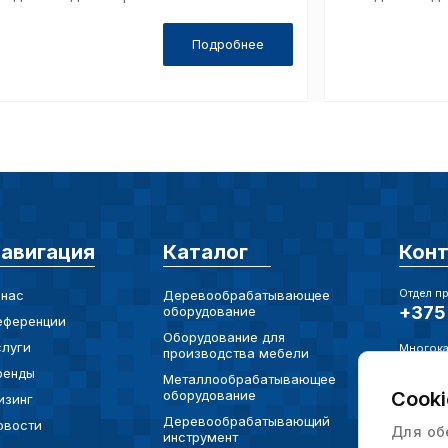
Подробнее
авигация
Каталог
Кон
Отдел п
 нас
Деревообрабатывающее
+375 
оборудование
еференции
Оборудование для
слуги
Многока
производства мебели
+375 
ренды
Металлообрабатывающее
оборудование
Cooki
изинг
Электро
info@
Деревообрабатывающий
овости
Для об
инструмент