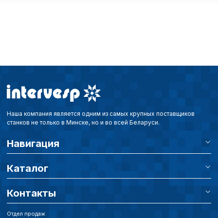
Технические (об
cookie-файлы
Аналитические c
Внимание:
Отключени
cookie файлов не поз
определять предпоч
Наша компания является одним из самых крупных поставщиков
пользователей сайта,
станков не только в Минске, но и во всей Беларуси.
наиболее и наименее
страницы и принимат
Навигация
совершенствованию 
исходя из предпочте
пользователей.
Каталог
Контакты
Сохранить выбор
Отдел продаж