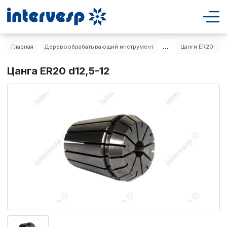
...
Главная
Деревообрабатывающий инструмент
Цанги ER20
Ц
Цанга ER20 d12,5-12