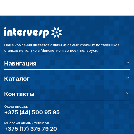
Аналитические c
Внимание:
Отключени
Наша компания является одним из самых крупных поставщиков
cookie файлов не поз
станков не только в Минске, но и во всей Беларуси.
определять предпоч
пользователей сайта,
Навигация
наиболее и наименее
страницы и принимат
совершенствованию 
Каталог
исходя из предпочте
пользователей.
Контакты
Отдел продаж
Сохранить выбор
+375 (44) 500 95 95
Многоканальный телефон
+375 (17) 375 79 20