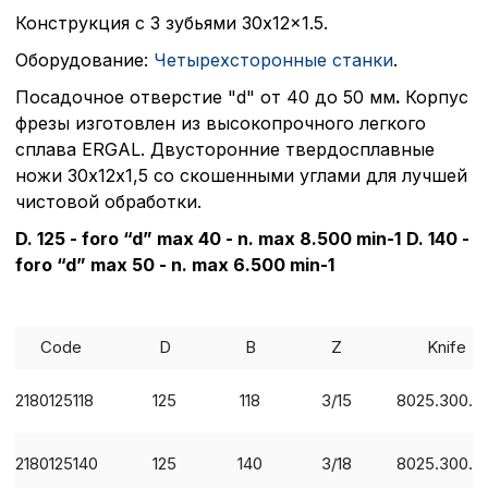
Конструкция с 3 зубьями 30x12x1.5.
Оборудование:
Четырехсторонные станки
.
Посадочное отверстие "d" от 40 до 50 мм
.
Корпус
фрезы изготовлен из высокопрочного легкого
сплава ERGAL. Двусторонние твердосплавные
ножи 30х12х1,5 со скошенными углами для лучшей
чистовой обработки.
D. 125 - foro “d” max 40 - n. max 8.500 min
-1
D. 140 -
foro “d” max 50 - n. max 6.500 min
-1
Code
D
B
Z
Knife
2180125118
125
118
3/15
8025.300.0
2180125140
125
140
3/18
8025.300.0