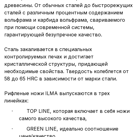
древесины. От обычных сталей до быстрорежущих
сталей с различным процентным содержанием
вольфрама и карбида вольфрама, свариваемого
при помощи современной системы,
гарантирующей безупречное качество.
Сталь закаливается в специальных
контролируемых печах и достигает
Политика в отнош
кристаллической структуры, придающей
обработки сookies
необходимые свойства. Твердость колеблется от
58 до 65 HRC в зависимости от марки стали.
Настройте параметры и
файлов cookie
Рифленые ножи ILMA выпускаются в трех
Вы можете настроить ис
линейках:
каждого типа файлов co
типа «технические (обяз
·
TOP LINE, которая включает в себя ножи
без которых невозможно
самого высокого качества,
функционирование сайта
Ваш выбор настроек на 1
·
GREEN LINE, идеально соотношение
этого периода Сайт сно
цена/качество,