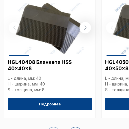
Внимание:
Отключени
cookie файлов не поз
определять предпоч
пользователей сайта,
наиболее и наименее
страницы и принимат
совершенствованию 
исходя из предпочте
пользователей.
HGL40408 Бланкета HSS
HGL4050
Сохранить выбор
40x40x8
40x50x8
L - длина, мм: 40
L - длина, м
H - ширина, мм: 40
H - ширина,
S - толщина, мм: 8
S - толщина
Подробнее