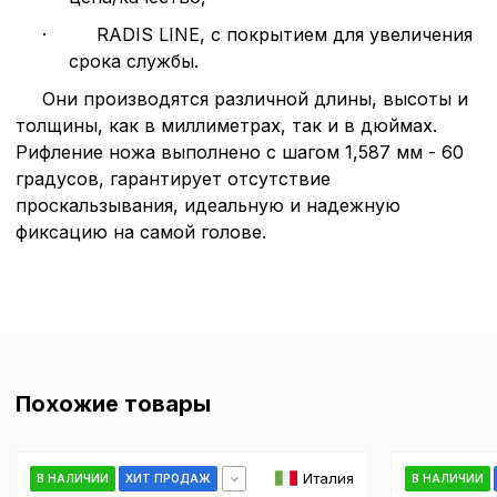
согласие. Вы вправе изм
настроек файлов cookie (
·
RADIS LINE, с покрытием для увеличения
согласие) в любое врем
срока службы.
путем перехода по ссыл
верхней части страницы
Они производятся различной длины, высоты и
настроек cookie».
толщины, как в миллиметрах, так и в дюймах.
Перед тем как совершит
параметров использован
Рифление ножа выполнено с шагом 1,587 мм - 60
можете ознакомиться с
градусов, гарантирует отсутствие
обработки персональны
проскальзывания, идеальную и надежную
списком файлов cookie
,
фиксацию на самой голове.
описание и сроки хранен
Технические (об
cookie-файлы
Похожие товары
Аналитические c
Италия
В НАЛИЧИИ
ХИТ ПРОДАЖ
В НАЛИЧИИ