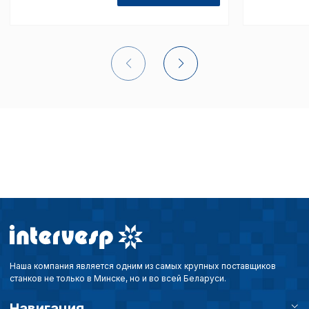
списком файлов cookie
,
описание и сроки хранен
Технические (об
cookie-файлы
Аналитические c
Внимание:
Отключени
cookie файлов не поз
определять предпоч
пользователей сайта,
наиболее и наименее
страницы и принимат
совершенствованию 
Наша компания является одним из самых крупных поставщиков
исходя из предпочте
станков не только в Минске, но и во всей Беларуси.
пользователей.
Навигация