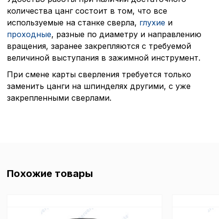
количества цанг состоит в том, что все
используемые на станке сверла,
глухие
и
проходные
, разные по диаметру и направлению
вращения, заранее закрепляются с требуемой
величиной выступания в зажимной инструмент.
При смене карты сверления требуется только
Политика в отнош
заменить цанги на шпинделях другими, с уже
закрепленными сверлами.
обработки сookies
Настройте параметры и
файлов cookie
Вы можете настроить ис
каждого типа файлов co
типа «технические (обяз
без которых невозможно
Похожие товары
функционирование сайта
Ваш выбор настроек на 1
этого периода Сайт сно
согласие. Вы вправе изм
настроек файлов cookie (