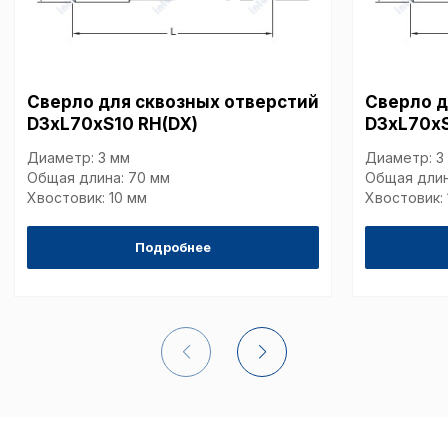
путем перехода по ссыл
верхней части страницы
настроек cookie».
Перед тем как совершит
параметров использован
можете ознакомиться с
Сверло для сквозных отверстий
Сверло д
обработки персональны
D3xL70xS10 RH(DX)
D3xL70xS
списком файлов cookie
,
описание и сроки хранен
Диаметр: 3 мм
Диаметр: 3
Общая длина: 70 мм
Общая длин
Хвостовик: 10 мм
Хвостовик: 
Технические (об
cookie-файлы
Подробнее
Аналитические c
Внимание:
Отключени
cookie файлов не поз
определять предпоч