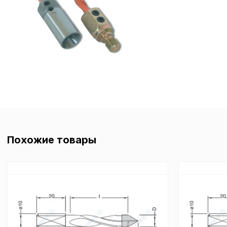
Политика в отнош
обработки сookies
Настройте параметры и
файлов cookie
Вы можете настроить ис
Похожие товары
каждого типа файлов co
типа «технические (обяз
без которых невозможно
функционирование сайта
Ваш выбор настроек на 1
этого периода Сайт сно
согласие. Вы вправе изм
настроек файлов cookie (
согласие) в любое врем