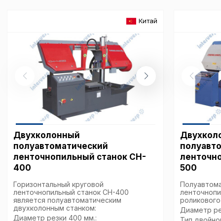
Китай
Двухколонный
Двухкол
полуавтоматический
полуавт
ленточнопильный станок CH-
ленточн
400
500
Горизонтальный круговой
Полуавтома
ленточнопильный станок CH-400
ленточнопи
является полуавтоматическим
роликового
двухколонным станком:
Диаметр ре
Диаметр резки 400 мм.:
Тип двойно