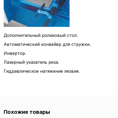
Аналитические c
Внимание:
Отключени
cookie файлов не поз
Дополнительный роликовый стол.
определять предпоч
пользователей сайта,
Автоматический конвейер для стружки.
наиболее и наименее
страницы и принимат
Инвертор.
совершенствованию 
исходя из предпочте
Лазерный указатель реза.
пользователей.
Гидравлическое натяжение лезвия.
Сохранить выбор
Похожие товары