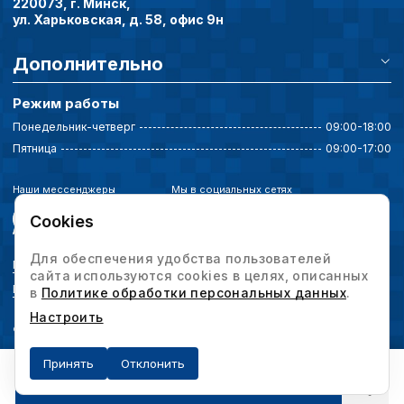
220073, г. Минск,
ул. Харьковская, д. 58, офис 9н
Дополнительно
Режим работы
Понедельник-четверг
09:00-18:00
Пятница
09:00-17:00
Наши мессенджеры
Мы в социальных сетях
Cookies
Для обеспечения удобства пользователей
Политика конфиденциальности
сайта используются cookies в целях, описанных
Выбор настроек cookie
в
Политике обработки персональных данных
.
Настроить
© 2026 Интервесп — производственное оборудование. Все права защищены.
Принять
Отклонить
Получить предложение