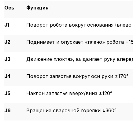
Ось
Функция
J1
Поворот робота вокруг основания (влево-в
J2
Поднимает и опускает «плечо» робота +155
J3
Движение «локтя», выдвигает руку вперед/
J4
Поворот запястья вокруг оси руки ±170°
J5
Наклон запястья вверх/вниз ±120°
J6
Вращение сварочной горелки ±360°