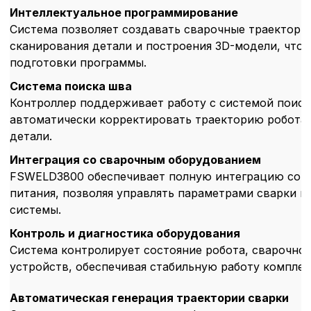
Интеллектуальное программирование
Настройте параметры и
Система позволяет создавать сварочные траектори
файлов cookie
сканирования детали и построения 3D-модели, что 
Вы можете настроить ис
каждого типа файлов co
подготовки программы.
типа «технические (обяз
Система поиска шва
без которых невозможно
функционирование сайта
Контроллер поддерживает работу с системой поиск
Ваш выбор настроек на 1
автоматически корректировать траекторию робота 
этого периода Сайт сно
детали.
согласие. Вы вправе изм
настроек файлов cookie (
Интеграция со сварочным оборудованием
согласие) в любое врем
FSWELD3800 обеспечивает полную интеграцию со 
путем перехода по ссыл
верхней части страницы
питания, позволяя управлять параметрами сварки н
настроек cookie».
системы.
Перед тем как совершит
параметров использован
Контроль и диагностика оборудования
можете ознакомиться с
Система контролирует состояние робота, сварочно
обработки персональны
устройств, обеспечивая стабильную работу комплек
списком файлов cookie
,
описание и сроки хранен
Автоматическая генерация траектории сварки