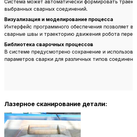
Система может автоматически формировать траект
выбранных сварных соединений.
Технические (об
cookie-файлы
Визуализация и моделирование процесса
Интерфейс программного обеспечения позволяет ви
сварные швы и траекторию движения робота перед 
Аналитические c
Библиотека сварочных процессов
В системе предусмотрено сохранение и использова
параметров сварки для различных типов соединени
Внимание:
Отключени
cookie файлов не поз
определять предпоч
пользователей сайта,
наиболее и наименее
страницы и принимат
совершенствованию 
исходя из предпочте
Лазерное сканирование детали:
пользователей.
Сохранить выбор