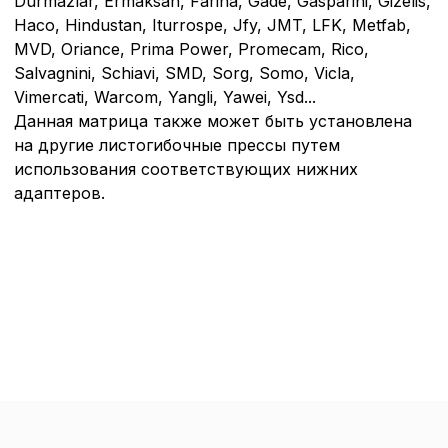
Durmazlar, Ermaksan, Farina, Gade, Gasparini, Gizelis,
Haco, Hindustan, Iturrospe, Jfy, JMT, LFK, Metfab,
MVD, Oriance, Prima Power, Promecam, Rico,
Salvagnini, Schiavi, SMD, Sorg, Somo, Vicla,
Vimercati, Warcom, Yangli, Yawei, Ysd...
Данная матрица также может быть установлена
на другие листогибочные прессы путем
использования соответствующих нижних
адаптеров.
Политика в отнош
обработки сookies
Настройте параметры и
файлов cookie
Вы можете настроить ис
каждого типа файлов co
типа «технические (обяз
без которых невозможно
функционирование сайта