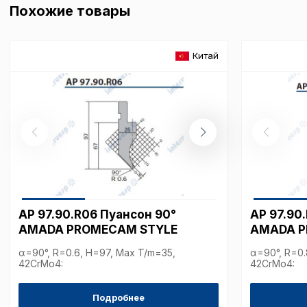
Ваш выбор настроек на 1
Похожие товары
этого периода Сайт сно
согласие. Вы вправе изм
настроек файлов cookie (
согласие) в любое врем
Китай
путем перехода по ссыл
верхней части страницы
настроек cookie».
Перед тем как совершит
параметров использован
можете ознакомиться с
обработки персональны
списком файлов cookie
,
описание и сроки хранен
AP 97.90.R06 Пуансон 90°
AP 97.90
Технические (об
AMADA PROMECAM STYLE
AMADA P
cookie-файлы
α=90°, R=0.6, H=97, Max T/m=35,
α=90°, R=0.
42CrMo4:
42CrMo4:
Аналитические c
Подробнее