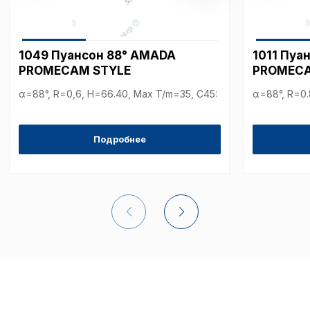
Аналитические c
1049 Пуансон 88° AMADA
1011 Пуа
PROMECAM STYLE
PROMECA
α=88°, R=0,6, H=66.40, Max T/m=35, С45:
α=88°, R=0.
Внимание:
Отключени
cookie файлов не поз
определять предпоч
Подробнее
пользователей сайта,
наиболее и наименее
страницы и принимат
совершенствованию 
исходя из предпочте
пользователей.
Сохранить выбор