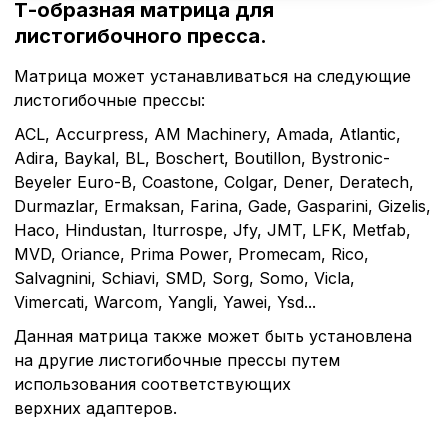
Т-образная матрица для
листогибочного пресса.
Матрица может устанавливаться на следующие
листогибочные прессы:
ACL, Accurpress, AM Machinery, Amada, Atlantic,
Adira, Baykal, BL, Boschert, Boutillon, Bystronic-
Beyeler Euro-B, Coastone, Colgar, Dener, Deratech,
Durmazlar, Ermaksan, Farina, Gade, Gasparini, Gizelis,
Haco, Hindustan, Iturrospe, Jfy, JMT, LFK, Metfab,
MVD, Oriance, Prima Power, Promecam, Rico,
Salvagnini, Schiavi, SMD, Sorg, Somo, Vicla,
Vimercati, Warcom, Yangli, Yawei, Ysd...
Данная матрица также может быть установлена
Политика в отнош
на другие листогибочные прессы путем
обработки сookies
использования соответствующих
верхних адаптеров.
Настройте параметры и
файлов cookie