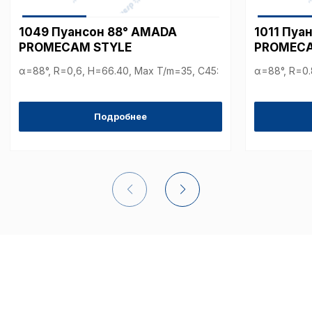
Аналитические c
1049 Пуансон 88° AMADA
1011 Пуа
PROMECAM STYLE
PROMECA
α=88°, R=0,6, H=66.40, Max T/m=35, С45:
α=88°, R=0.
Внимание:
Отключени
cookie файлов не поз
определять предпоч
Подробнее
пользователей сайта,
наиболее и наименее
страницы и принимат
совершенствованию 
исходя из предпочте
пользователей.
Сохранить выбор