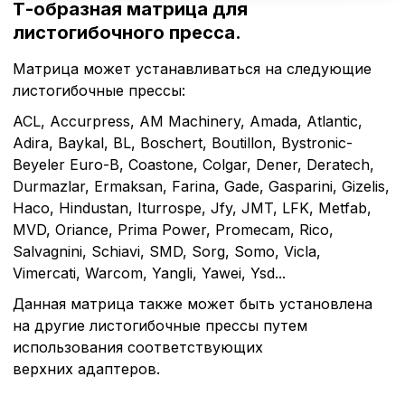
Т-образная матрица для
листогибочного пресса.
Матрица может устанавливаться на следующие
листогибочные прессы:
ACL, Accurpress, AM Machinery, Amada, Atlantic,
Adira, Baykal, BL, Boschert, Boutillon, Bystronic-
Beyeler Euro-B, Coastone, Colgar, Dener, Deratech,
Durmazlar, Ermaksan, Farina, Gade, Gasparini, Gizelis,
Haco, Hindustan, Iturrospe, Jfy, JMT, LFK, Metfab,
MVD, Oriance, Prima Power, Promecam, Rico,
Salvagnini, Schiavi, SMD, Sorg, Somo, Vicla,
Vimercati, Warcom, Yangli, Yawei, Ysd...
Политика в отнош
Данная матрица также может быть установлена
обработки сookies
на другие листогибочные прессы путем
использования соответствующих
Настройте параметры и
верхних адаптеров.
файлов cookie
Вы можете настроить ис