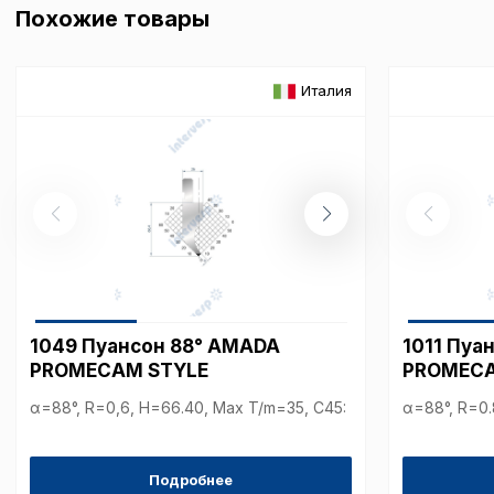
Ваш выбор настроек на 1
Похожие товары
этого периода Сайт сно
согласие. Вы вправе изм
настроек файлов cookie (
согласие) в любое врем
Италия
путем перехода по ссыл
верхней части страницы
настроек cookie».
Перед тем как совершит
параметров использован
можете ознакомиться с
обработки персональны
списком файлов cookie
,
описание и сроки хранен
1049 Пуансон 88° AMADA
1011 Пуа
Технические (об
cookie-файлы
PROMECAM STYLE
PROMECA
α=88°, R=0,6, H=66.40, Max T/m=35, С45:
α=88°, R=0.
Аналитические c
Подробнее