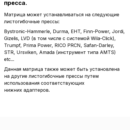
пресса.
Матрица может устанавливаться на следующие
листогибочные прессы:
Bystronic-Hammerle, Durma, EHT, Finn-Power, Jordi,
Gizelis, LVD (в том числе с системой Wila-Click),
Trumpf, Prima Power, RICO PRCN, Safan-Darley,
STR, Ursviken, Amada (инструмент типа AMTS)
etc...
Политика в отнош
Данная матрица также может быть установлена
на другие листогибочные прессы путем
обработки сookies
использования соответствующих
нижних адаптеров.
Настройте параметры и
файлов cookie
Вы можете настроить ис
каждого типа файлов co
типа «технические (обяз
без которых невозможно
функционирование сайта