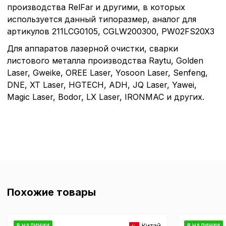
производства RelFar
и другими, в которых
используется данный типоразмер, аналог для
артикулов 211LCG0105, CGLW200300, PW02FS20X3
Для аппаратов лазерной очистки, сварки
листового металла производства Raytu, Golden
Laser, Gweike, OREE Laser, Yosoon Laser, Senfeng,
DNE, XT Laser, HGTECH, ADH, JQ Laser, Yawei,
Magic Laser, Bodor, LX Laser, IRONMAC и других.
Политика в отнош
обработки сookies
Настройте параметры и
файлов cookie
Вы можете настроить ис
каждого типа файлов co
Похожие товары
типа «технические (обяз
без которых невозможно
функционирование сайта
Ваш выбор настроек на 1
Китай
В НАЛИЧИИ
В НАЛИЧИИ