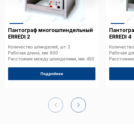
cookie-файлы
Аналитические c
Пантограф многошпиндельный
Пантогр
ERREDI 2
ERREDI 4
Количество шпинделей, шт: 2
Количество
Внимание:
Отключени
Рабочая длина, мм: 800
Рабочая дл
cookie файлов не поз
Расстояние между шпинделями, мм: 450
Расстояние
определять предпоч
пользователей сайта,
наиболее и наименее
Подробнее
страницы и принимат
совершенствованию 
исходя из предпочте
пользователей.
Сохранить выбор