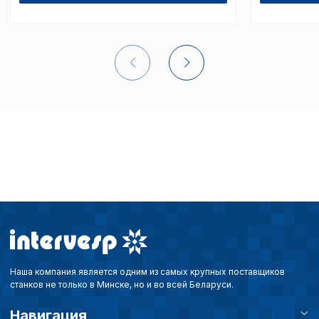
списком файлов cookie
,
описание и сроки хранен
Технические (об
cookie-файлы
Аналитические c
Внимание:
Отключени
cookie файлов не поз
определять предпоч
пользователей сайта,
наиболее и наименее
страницы и принимат
совершенствованию 
Наша компания является одним из самых крупных поставщиков
исходя из предпочте
станков не только в Минске, но и во всей Беларуси.
пользователей.
Навигация