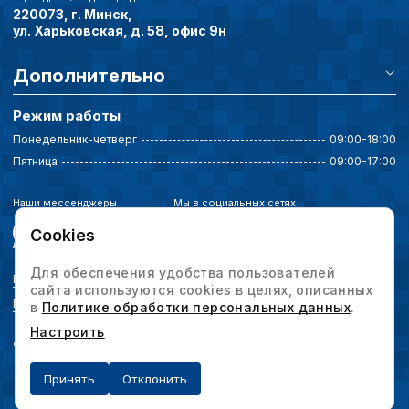
220073, г. Минск,
Аналитические c
ул. Харьковская, д. 58, офис 9н
Дополнительно
Внимание:
Отключени
Режим работы
cookie файлов не поз
определять предпоч
Понедельник-четверг
09:00-18:00
пользователей сайта,
Пятница
09:00-17:00
наиболее и наименее
страницы и принимат
совершенствованию 
Наши мессенджеры
Мы в социальных сетях
исходя из предпочте
Cookies
пользователей.
Для обеспечения удобства пользователей
Политика конфиденциальности
сайта используются cookies в целях, описанных
Сохранить выбор
Выбор настроек cookie
в
Политике обработки персональных данных
.
Настроить
© 2026 Интервесп — производственное оборудование. Все права защищены.
Принять
Отклонить