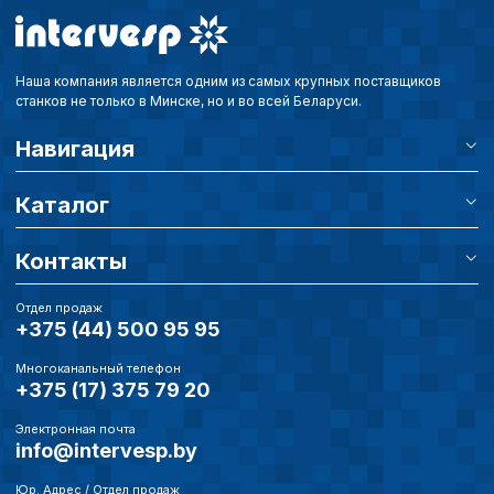
типа «технические (обяз
без которых невозможно
функционирование сайта
Ваш выбор настроек на 1
Наша компания является одним из самых крупных поставщиков
этого периода Сайт сно
станков не только в Минске, но и во всей Беларуси.
согласие. Вы вправе изм
настроек файлов cookie (
Навигация
согласие) в любое врем
путем перехода по ссыл
Каталог
верхней части страницы
настроек cookie».
Перед тем как совершит
Контакты
параметров использован
можете ознакомиться с
обработки персональны
Отдел продаж
+375 (44) 500 95 95
списком файлов cookie
,
описание и сроки хранен
Многоканальный телефон
+375 (17) 375 79 20
Технические (об
Электронная почта
cookie-файлы
info@intervesp.by
Юр. Адрес / Отдел продаж