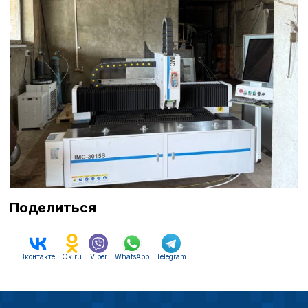
Поделиться
Политика в отнош
обработки сookies
Вконтакте
Ok.ru
Viber
WhatsApp
Telegram
Настройте параметры и
файлов cookie
Вы можете настроить ис
каждого типа файлов co