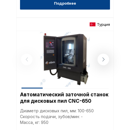
путем перехода по ссыл
Подробнее
верхней части страницы
настроек cookie».
Перед тем как совершит
Турция
параметров использован
можете ознакомиться с
обработки персональны
списком файлов cookie
,
описание и сроки хранен
Технические (об
cookie-файлы
Аналитические c
Автоматический заточной станок
для дисковых пил CNC-650
Диаметр дисковых пил, мм: 100-650
Внимание:
Отключени
Скорость подачи, зубов/мин: -
cookie файлов не поз
Масса, кг: 950
определять предпоч