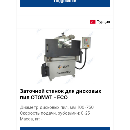
Подробнее
Турция
Политика в отнош
обработки сookies
Настройте параметры и
файлов cookie
Вы можете настроить ис
каждого типа файлов co
типа «технические (обяз
Заточной станок для дисковых
без которых невозможно
пил OTOMAT - ECO
функционирование сайта
Ваш выбор настроек на 1
Диаметр дисковых пил, мм: 100-750
этого периода Сайт сно
Скорость подачи, зубов/мин: 0-25
согласие. Вы вправе изм
Масса, кг: -
настроек файлов cookie (
согласие) в любое врем