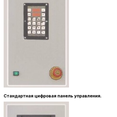
Аналитические c
Внимание:
Отключени
cookie файлов не поз
определять предпоч
пользователей сайта,
наиболее и наименее
страницы и принимат
совершенствованию 
исходя из предпочте
пользователей.
Сохранить выбор
Стандартная цифровая панель управления.