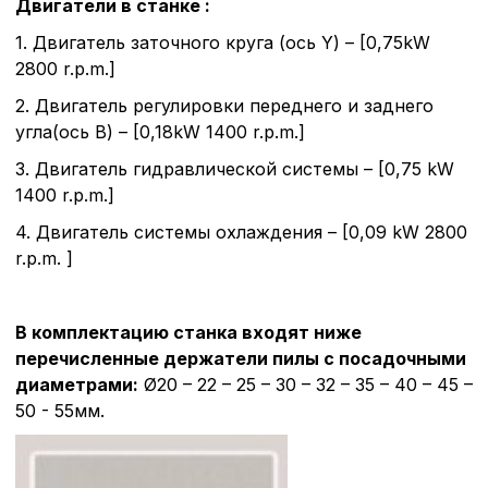
Вы можете настроить ис
Двигатели в станке :
каждого типа файлов co
1. Двигатель заточного круга (ось Y) – [0,75kW
типа «технические (обяз
без которых невозможно
2800 r.p.m.]
функционирование сайта
2. Двигатель регулировки переднего и заднего
Ваш выбор настроек на 1
этого периода Сайт сно
угла(ось B) – [0,18kW 1400 r.p.m.]
согласие. Вы вправе изм
3. Двигатель гидравлической системы – [0,75 kW
настроек файлов cookie (
согласие) в любое врем
1400 r.p.m.]
путем перехода по ссыл
верхней части страницы
4. Двигатель системы охлаждения – [0,09 kW 2800
настроек cookie».
r.p.m. ]
Перед тем как совершит
параметров использован
можете ознакомиться с
В комплектацию станка входят ниже
обработки персональны
списком файлов cookie
,
перечисленные держатели пилы с посадочными
описание и сроки хранен
д
иаметрами
:
Ø20 – 22 – 25 – 30 – 32 – 35 – 40 – 45 –
50 - 55мм.
Технические (об
cookie-файлы