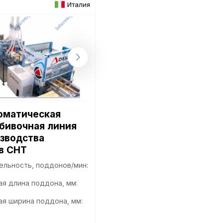
Италия
Пол
оматическая
обр
бивочная линия
изводства
в CHT
Настройте па
ельность, поддонов/мин:
Вы можете нас
я длина поддона, мм:
«технические 
функционирова
я ширина поддона, мм:
периода Сайт 