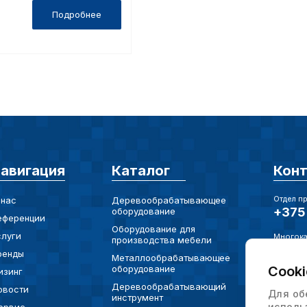
cookie (в т.ч.
Подробнее
в нижней или 
Перед тем как
можете ознак
, содерж
cookie
Технич
Аналит
авигация
Каталог
Кон
Отдел п
 нас
Деревообрабатывающее
+375 
оборудование
еференции
Оборудование для
Внимание:
слуги
Многока
производства мебели
предпочтен
+375 
ренды
Металлообрабатывающее
страницы и
Cooki
оборудование
изинг
Электро
предпочтен
info@
Деревообрабатывающий
овости
Для об
инструмент
исполь