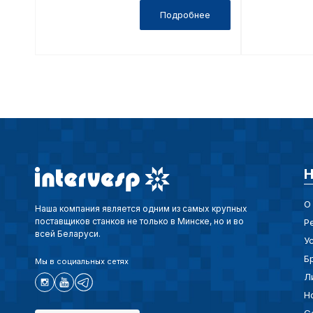
Подробнее
Н
О
Наша компания является одним из самых крупных
поставщиков станков не только в Минске, но и во
Р
всей Беларуси.
У
Б
Мы в социальных сетях
Л
Н