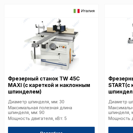
Италия
Внимание:
Отключени
cookie файлов не поз
определять предпоч
пользователей сайта,
наиболее и наименее
страницы и принимат
совершенствованию 
исходя из предпочте
пользователей.
Фрезерный станок TW 45C
Фрезерн
Сохранить выбор
MAXI (с кареткой и наклонным
START(с 
шпинделем)
шпиндел
Диаметр шпинделя, мм: 30
Диаметр шп
Максимальная полезная длина
Максимальн
шпинделя, мм: 90
шпинделя, 
Мощность двигателя, кВт: 5
Мощность д