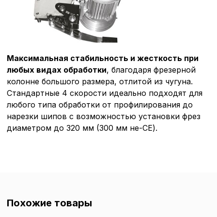
Ваш выбор настроек на 1
этого периода Сайт сно
согласие. Вы вправе изм
настроек файлов cookie (
согласие) в любое врем
путем перехода по ссыл
Максимальная стабильность и жесткость при
верхней части страницы
настроек cookie».
любых видах обработки
, благодаря фрезерной
Перед тем как совершит
колонне большого размера, отлитой из чугуна.
параметров использован
Стандартные 4 скорости идеально подходят для
можете ознакомиться с
любого типа обработки от профилирования до
обработки персональны
списком файлов cookie
,
нарезки шипов с возможностью установки фрез
описание и сроки хранен
диаметром до 320 мм (300 мм не-CE).
Технические (об
cookie-файлы
Аналитические c
Похожие товары