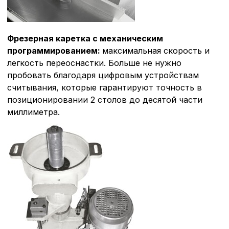
Фрезерная каретка с механическим
программированием:
максимальная скорость и
легкость переоснастки. Больше не нужно
пробовать благодаря цифровым устройствам
считывания, которые гарантируют точность в
позиционировании 2 столов до десятой части
миллиметра.
Политика в отнош
обработки сookies
Настройте параметры и
файлов cookie
Вы можете настроить ис
каждого типа файлов co
типа «технические (обяз
без которых невозможно
функционирование сайта