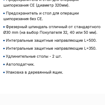
шипорезания СЕ (диаметр 320мм).
Политика в отнош
Предохранитель и стол для операции
обработки сookies
шипорезания без СЕ.
Фрезерный шпиндель отличный от стандартного
Настройте параметры и
Ø30 mm (на выбор Покупателя 32, 40 или 50 мм).
файлов cookie
Вы можете настроить ис
Интегральные защитные направляющие L=500.
каждого типа файлов co
типа «технические (обяз
Интегральные защитные направляющие L=350.
без которых невозможно
функционирование сайта
Удлинительные столы - 2 шт.
Ваш выбор настроек на 1
этого периода Сайт сно
Автоподатчик.
согласие. Вы вправе изм
Упаковка в деревянный ящик.
настроек файлов cookie (
согласие) в любое врем
путем перехода по ссыл
верхней части страницы
настроек cookie».
Перед тем как совершит
параметров использован
можете ознакомиться с