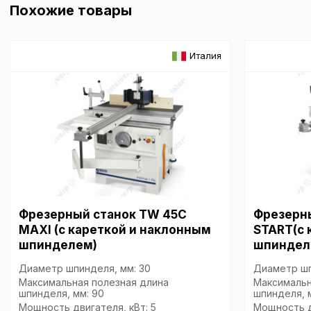
Похожие товары
обработки персональны
списком файлов cookie
,
описание и сроки хранен
Италия
Технические (об
cookie-файлы
Аналитические c
Внимание:
Отключени
Фрезерный станок TW 45C
Фрезерн
cookie файлов не поз
определять предпоч
MAXI (с кареткой и наклонным
START(с 
пользователей сайта,
шпинделем)
шпиндел
наиболее и наименее
страницы и принимат
Диаметр шпинделя, мм: 30
Диаметр шп
совершенствованию 
Максимальная полезная длина
Максимальн
шпинделя, мм: 90
шпинделя, 
исходя из предпочте
Мощность двигателя, кВт: 5
Мощность д
пользователей.