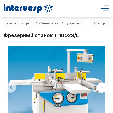
...
Главная
Деревообрабатывающее оборудование
Фрезерные с
Фрезерный станок T 1002S/L