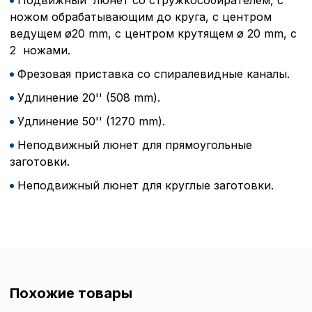
Подвижный люнет со стружкособирателем, с
обработки сookies
ножом обрабатывающим до круга, с центром
ведущем ø20 mm, с центром крутящем ø 20 mm, с
Настройте параметры и
2 ножами.
файлов cookie
Фрезовая приставка со спиралевидные каналы.
Вы можете настроить ис
каждого типа файлов co
Удлинение 20'' (508 mm).
типа «технические (обяз
без которых невозможно
Удлинение 50'' (1270 mm).
функционирование сайта
Ваш выбор настроек на 1
Неподвижный люнет для прямоугольные
этого периода Сайт сно
заготовки.
согласие. Вы вправе изм
настроек файлов cookie (
Неподвижный люнет для круглые заготовки.
согласие) в любое врем
путем перехода по ссыл
верхней части страницы
настроек cookie».
Перед тем как совершит
параметров использован
можете ознакомиться с
обработки персональны
Похожие товары
списком файлов cookie
,