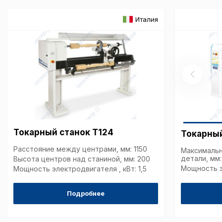
описание и сроки хранен
Италия
Технические (об
cookie-файлы
Аналитические c
Внимание:
Отключени
cookie файлов не поз
Токарный станок T124
Токарный
определять предпоч
пользователей сайта,
Расстояние между центрами, мм: 1150
Максималь
наиболее и наименее
детали, мм:
Высота центров над станиной, мм: 200
страницы и принимат
Мощность эл
Мощность электродвигателя , кВт: 1,5
совершенствованию 
исходя из предпочте
Подробнее
пользователей.