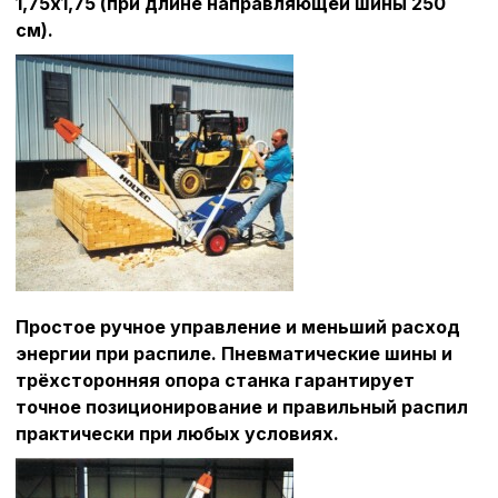
1,75х1,75 (при длине направляющей шины 250
определять предпоч
см).
пользователей сайта,
наиболее и наименее
страницы и принимат
совершенствованию 
исходя из предпочте
пользователей.
Сохранить выбор
Простое ручное управление и меньший расход
энергии при распиле. Пневматические шины и
трёхсторонняя опора станка гарантирует
точное позиционирование и правильный распил
практически при любых условиях.