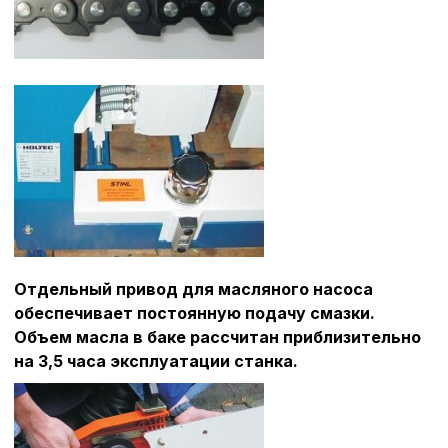
Политика в отнош
обработки сookies
Настройте параметры и
файлов cookie
Отдельный привод для масляного насоса
Вы можете настроить ис
обеспечивает постоянную подачу смазки.
каждого типа файлов co
типа «технические (обяз
Объем масла в баке рассчитан приблизительно
без которых невозможно
на 3,5 часа эксплуатации станка.
функционирование сайта
Ваш выбор настроек на 1
этого периода Сайт сно
согласие. Вы вправе изм
настроек файлов cookie (