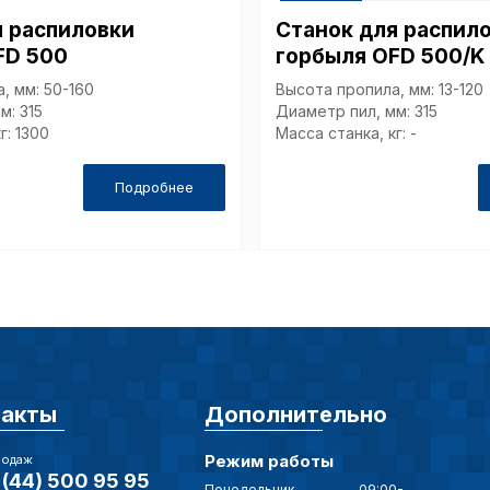
еские (обязательные) cookie-файлы
я распиловки
Станок для распил
FD 500
горбыля OFD 500/K
, мм: 50-160
Высота пропила, мм: 13-120
ические cookie-файлы
м: 315
Диаметр пил, мм: 315
г: 1300
Масса станка, кг: -
Подробнее
Отключение аналитических cookie файлов не позво
ия пользователей сайта, в том числе наиболее и 
 принимать меры по совершенствованию работы са
ий пользователей.
ор
такты
Дополнительно
Режим работы
родаж
(44) 500 95 95
Понедельник-
09:00-