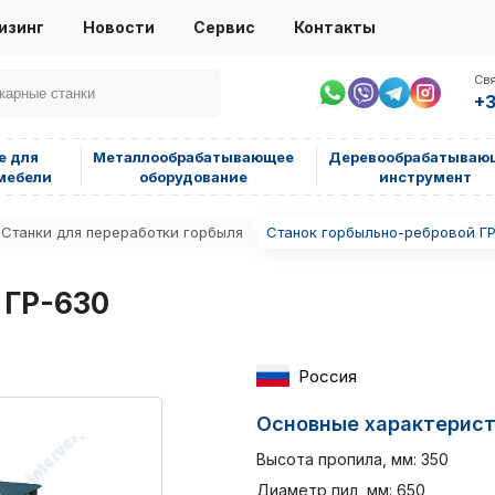
изинг
Новости
Сервис
Контакты
Свя
+3
е для
Металлообрабатывающее
Деревообрабатываю
мебели
оборудование
инструмент
Станки для переработки горбыля
Станок горбыльно-ребровой Г
 ГР-630
Россия
Основные характерис
Высота пропила, мм: 350
Диаметр пил, мм: 650