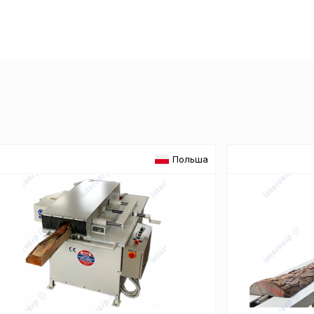
Пол
обр
Настройте па
Вы можете нас
«технические 
Польша
функционирова
периода Сайт 
cookie (в т.ч.
в нижней или 
Перед тем как
можете ознак
, содерж
cookie