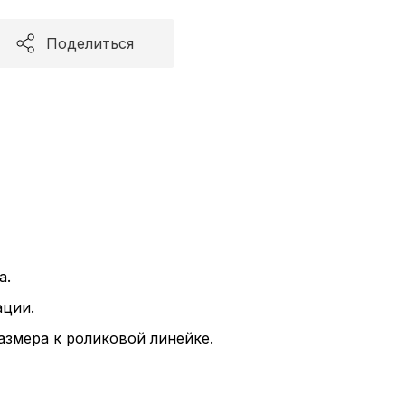
Поделиться
а.
ации.
змера к роликовой линейке.