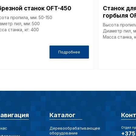
Технич
брезной станок OFT-450
Станок дл
горбыля O
сота пропила, мм: 50-150
аметр пил, мм: 500
Высота пропила
Аналит
са станка, кг: 400
Диаметр пил, м
Масса станка, к
Подробнее
Внимание:
предпочтен
страницы и
предпочтен
Сохранить выб
авигация
Каталог
Кон
Отдел п
 нас
Деревообрабатывающее
+375 
оборудование