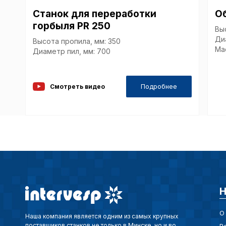
Станок для переработки
О
горбыля PR 250
Вы
Ди
Высота пропила, мм: 350
Мас
Диаметр пил, мм: 700
Подробнее
Смотреть видео
Н
О
Наша компания является одним из самых крупных
поставщиков станков не только в Минске, но и во