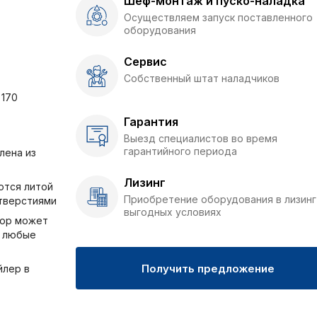
Шеф-монтаж и пуско-наладка
Осуществляем запуск поставленного
оборудования
Сервис
Собственный штат наладчиков
 170
Гарантия
Выезд специалистов во время
гарантийного периода
лена из
Лизинг
ются литой
Приобретение оборудования в лизинг
тверстиями
выгодных условиях
тор может
ь любые
Получить предложение
йлер в