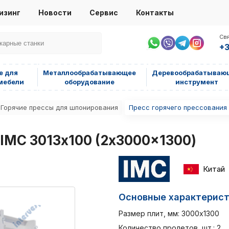
изинг
Новости
Сервис
Контакты
Свя
+3
е для
Металлообрабатывающее
Деревообрабатываю
мебели
оборудование
инструмент
Горячие прессы для шпонирования
Пресс горячего прессования 
 IMC 3013х100 (2x3000x1300)
Китай
Основные характерис
Размер плит, мм: 3000х1300
Количество пролетов, шт.: 2