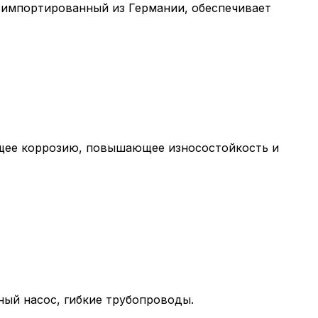
ащим их описание и сроки хранения.
 импортированный из Германии, обеспечивает
еские (обязательные) cookie-файлы
ические cookie-файлы
щее коррозию, повышающее износостойкость и
Отключение аналитических cookie файлов не позво
ия пользователей сайта, в том числе наиболее и 
 принимать меры по совершенствованию работы са
ий пользователей.
ор
ный насос, гибкие трубопроводы.