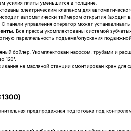
ем усилия плиты уменьшится в толщине.
ктованы электрическим клапаном для автоматическог
исходит автоматически таймером открытия (входит 
.
С панели управления оператор может устанавливать
енты.
Все прессы укомплектованы системой зубчаты
ютную параллельность подъема/опускания подвижной
яный бойлер. Укомплектован насосом, трубами и рас
о 120°.
живания на масляной станции смонтирован кран для с
x1300)
нительная предпродажная подготовка под контролем 
анавливающий рабочий процесс на любом этапе прес