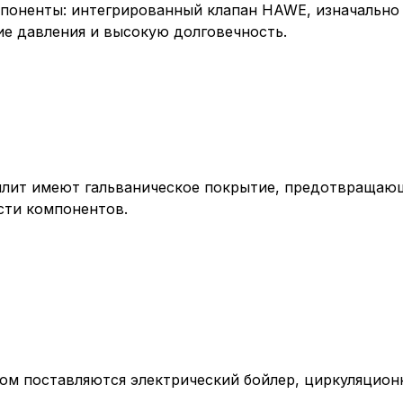
, содерж
поненты: интегрированный клапан HAWE, изначально
cookie
ие давления и высокую долговечность.
Технич
Аналит
плит имеют гальваническое покрытие, предотвращаю
сти компонентов.
Внимание:
предпочтен
страницы и
предпочтен
Сохранить выб
сом поставляются электрический бойлер, циркуляцион