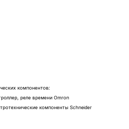
Пол
обр
Настройте па
Вы можете нас
«технические 
ческих компонентов:
функционирова
роллер, реле времени Omron
периода Сайт 
cookie (в т.ч.
тротехнические компоненты Schneider
в нижней или 
Перед тем как
можете ознак