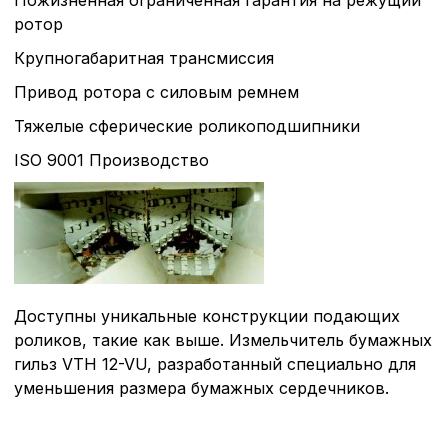
Пожизненная ограниченная гарантия на режущий
параметров использован
ротор
можете ознакомиться с
обработки персональны
Крупногабаритная трансмиссия
списком файлов cookie
,
описание и сроки хранен
Привод ротора с силовым ремнем
Тяжелые сферические роликоподшипники
Технические (об
ISO 9001 Производство
cookie-файлы
Аналитические c
Доступны уникальные конструкции подающих
Внимание:
Отключени
роликов, такие как выше. Измельчитель бумажных
cookie файлов не поз
определять предпоч
гильз VTH 12-VU, разработанный специально для
пользователей сайта,
уменьшения размера бумажных сердечников.
наиболее и наименее
страницы и принимат
совершенствованию 