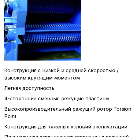
Политика в отнош
обработки сookies
Настройте параметры и
файлов cookie
Вы можете настроить ис
каждого типа файлов co
типа «технические (обяз
Конструкция с низкой и средней скоростью /
без которых невозможно
высоким крутящим моментом
функционирование сайта
Ваш выбор настроек на 1
Легкая доступность
этого периода Сайт сно
4-сторонние сменные режущие пластины
согласие. Вы вправе изм
настроек файлов cookie (
Высокопроизводительный режущий ротор Torsion
согласие) в любое врем
Point
путем перехода по ссыл
верхней части страницы
Конструкция для тяжелых условий эксплуатации
настроек cookie».
Перед тем как совершит