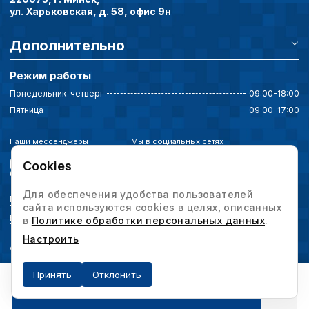
ул. Харьковская, д. 58, офис 9н
Дополнительно
Режим работы
Понедельник-четверг
09:00-18:00
Пятница
09:00-17:00
Наши мессенджеры
Мы в социальных сетях
Cookies
Для обеспечения удобства пользователей
Политика конфиденциальности
сайта используются cookies в целях, описанных
Выбор настроек cookie
в
Политике обработки персональных данных
.
Настроить
© 2026 Интервесп — производственное оборудование. Все права защищены.
Принять
Отклонить
Получить предложение