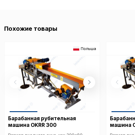
исходя из предпочте
пользователей.
Похожие товары
Сохранить выбор
Польша
Барабанная рубительная
Барабанн
машина OKRR 300
машина 