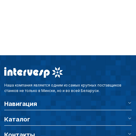
Технические (об
cookie-файлы
Аналитические c
Внимание:
Отключени
cookie файлов не поз
определять предпоч
пользователей сайта,
Наша компания является одним из самых крупных поставщиков
наиболее и наименее
станков не только в Минске, но и во всей Беларуси.
страницы и принимат
совершенствованию 
Навигация
исходя из предпочте
пользователей.
Каталог
Сохранить выбор
Контакты