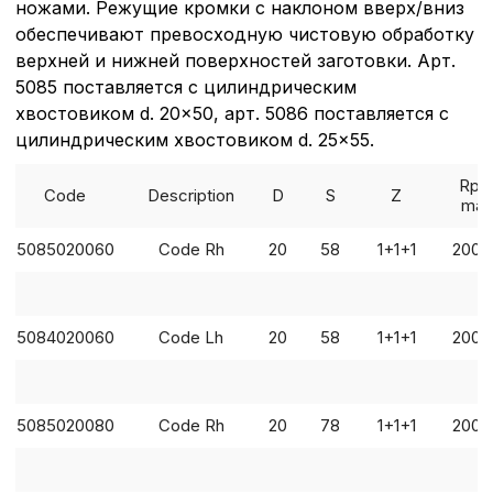
ножами. Режущие кромки с наклоном вверх/вниз
обеспечивают превосходную чистовую обработку
верхней и нижней поверхностей заготовки. Арт.
5085 поставляется с цилиндрическим
хвостовиком d. 20x50, арт. 5086 поставляется с
цилиндрическим хвостовиком d. 25x55.
Rp
Code
Description
D
S
Z
max
5085020060
Code Rh
20
58
1+1+1
2000
5084020060
Code Lh
20
58
1+1+1
2000
5085020080
Code Rh
20
78
1+1+1
2000
Политика в отнош
обработки сookies