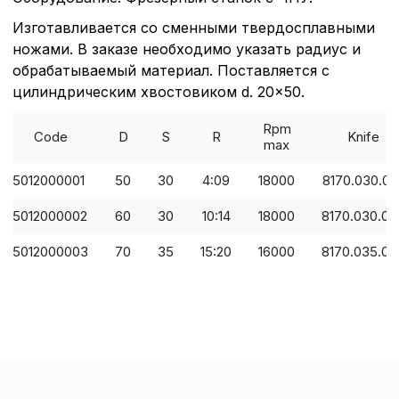
Изготавливается со сменными твердосплавными
ножами. В заказе необходимо указать радиус и
обрабатываемый материал. Поставляется с
цилиндрическим хвостовиком d. 20x50.
Rpm
Code
D
S
R
Knife
max
5012000001
50
30
4:09
18000
8170.030.02
5012000002
60
30
10:14
18000
8170.030.03
5012000003
70
35
15:20
16000
8170.035.03
Политика в отнош