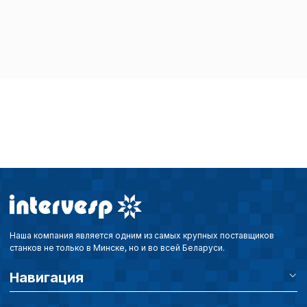
описание и сроки хранен
Технические (об
cookie-файлы
Аналитические c
Внимание:
Отключени
cookie файлов не поз
определять предпоч
пользователей сайта,
наиболее и наименее
страницы и принимат
Наша компания является одним из самых крупных поставщиков
совершенствованию 
станков не только в Минске, но и во всей Беларуси.
исходя из предпочте
пользователей.
Навигация