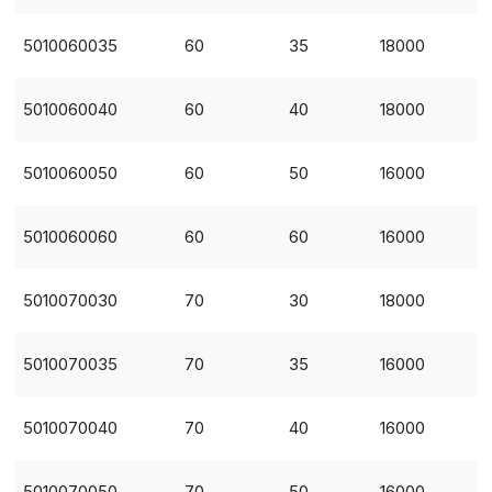
5010060035
60
35
18000
5010060040
60
40
18000
5010060050
60
50
16000
5010060060
60
60
16000
Политика в отнош
5010070030
70
30
18000
обработки сookies
Настройте параметры и
5010070035
70
35
16000
файлов cookie
Вы можете настроить ис
каждого типа файлов co
5010070040
70
40
16000
типа «технические (обяз
без которых невозможно
функционирование сайта
5010070050
70
50
16000