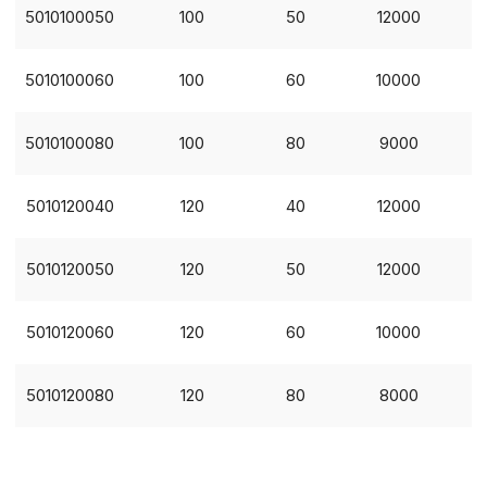
5010100050
100
50
12000
Внимание:
Отключени
cookie файлов не поз
5010100060
100
60
10000
определять предпоч
пользователей сайта,
наиболее и наименее
5010100080
100
80
9000
страницы и принимат
совершенствованию 
исходя из предпочте
5010120040
120
40
12000
пользователей.
5010120050
120
50
12000
Сохранить выбор
5010120060
120
60
10000
5010120080
120
80
8000