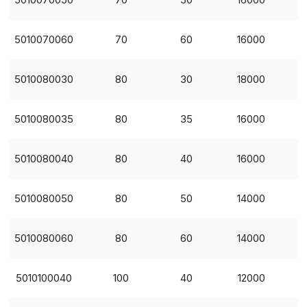
Ваш выбор настроек на 1
этого периода Сайт сно
согласие. Вы вправе изм
5010070060
70
60
16000
настроек файлов cookie (
согласие) в любое врем
путем перехода по ссыл
5010080030
80
30
18000
верхней части страницы
настроек cookie».
Перед тем как совершит
5010080035
80
35
16000
параметров использован
можете ознакомиться с
обработки персональны
5010080040
80
40
16000
списком файлов cookie
,
описание и сроки хранен
5010080050
80
50
14000
Технические (об
5010080060
80
60
14000
cookie-файлы
5010100040
100
40
12000
Аналитические c