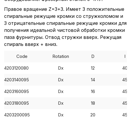
Правое вращение Z=3+3. Имеет 3 положительные
спиральные режущие кромки со стружколомом и
3 отрицательные спиральные режущие кромки для
получения идеальной чистовой обработки кромки
паза фурнитуры. Отвод стружки вверх. Режущая
спираль вверх + вниз.
Code
Rotation
D
I
4203120080
Dx
12
40
4203140095
Dx
14
45
4203160095
Dx
16
45
4203180095
Dx
18
45
4203200095
Dx
20
45