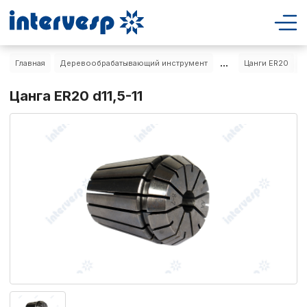
...
Главная
Деревообрабатывающий инструмент
Цанги ER20
Ц
Цанга ER20 d11,5-11