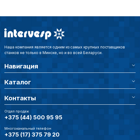
Аналитические c
Внимание:
Отключени
Наша компания является одним из самых крупных поставщиков
cookie файлов не поз
станков не только в Минске, но и во всей Беларуси.
определять предпоч
пользователей сайта,
Навигация
наиболее и наименее
страницы и принимат
совершенствованию 
Каталог
исходя из предпочте
пользователей.
Контакты
Отдел продаж
Сохранить выбор
+375 (44) 500 95 95
Многоканальный телефон
+375 (17) 375 79 20