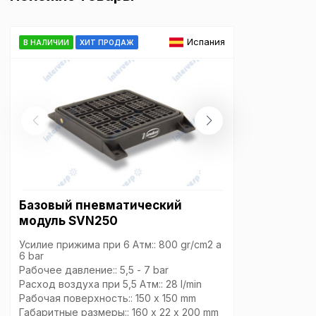
Политика в отнош
Испания
В НАЛИЧИИ
ХИТ ПРОДАЖ
обработки сookies
Настройте параметры и
файлов cookie
Вы можете настроить ис
каждого типа файлов co
типа «технические (обяз
без которых невозможно
функционирование сайта
Ваш выбор настроек на 1
этого периода Сайт сно
Базовый пневматический
согласие. Вы вправе изм
модуль SVN250
настроек файлов cookie (
согласие) в любое врем
Усилие прижима при 6 Атм:: 800 gr/cm2 a
путем перехода по ссыл
6 bar
верхней части страницы
Рабочее давление:: 5,5 - 7 bar
настроек cookie».
Расход воздуха при 5,5 Атм:: 28 l/min
Перед тем как совершит
Рабочая поверхность:: 150 x 150 mm
параметров использован
Габаритные размеры:: 160 x 22 x 200 mm