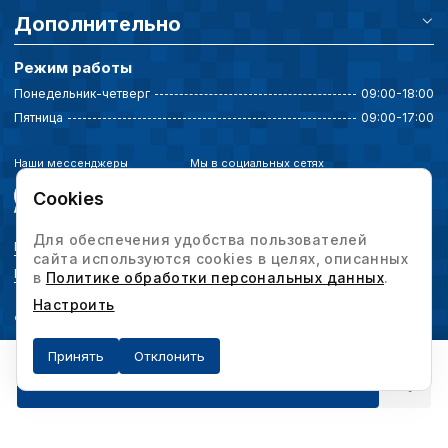
Дополнительно
Режим работы
Понедельник-четверг
09:00-18:00
Пятница
09:00-17:00
Наши мессенджеры
Мы в социальных сетях
Cookies
Для обеспечения удобства пользователей
Политика конфиденциальности
сайта используются cookies в целях, описанных
Выбор настроек cookie
в
Политике обработки персональных данных
.
Настроить
© 2026 Интервесп — производственное оборудование. Все права защищены.
Принять
Отклонить
Получить предложение