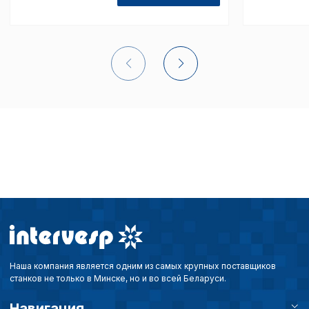
списком файлов cookie
,
описание и сроки хранен
Технические (об
cookie-файлы
Аналитические c
Внимание:
Отключени
cookie файлов не поз
определять предпоч
пользователей сайта,
наиболее и наименее
страницы и принимат
совершенствованию 
Наша компания является одним из самых крупных поставщиков
исходя из предпочте
станков не только в Минске, но и во всей Беларуси.
пользователей.
Навигация