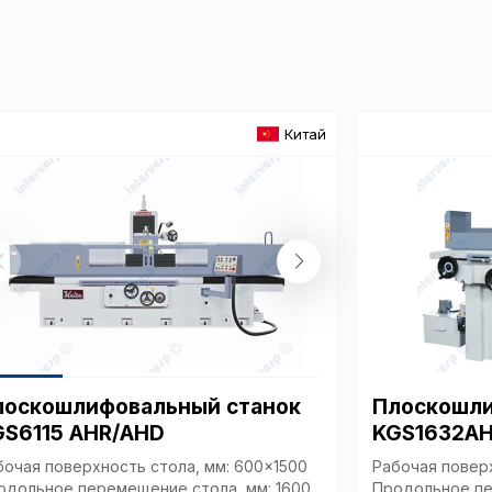
Аналит
Китай
Внимание:
предпочтен
страницы и
предпочтен
Сохранить выб
лоскошлифовальный станок
Плоскошли
GS6115 AHR/AHD
KGS1632A
бочая поверхность стола, мм: 600x1500
Рабочая повер
одольное перемещение стола, мм: 1600
Продольное пе