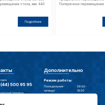
ремещение стола, мм: 440
Поперечное перемещение с
Подробнее
такты
Дополнительно
Режим работы
родаж
(44) 500 95 95
Понедельник-
09:00-
четверг
18:00
нальный телефон
Пятница
09:00-17:00
(17) 375 79 20
es