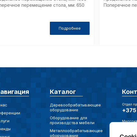
перечное перемещение стола, мм: 650
Поперечное пе
Подробнее
авигация
Каталог
Кон
Отдел п
 нас
Деревообрабатывающее
+375 
оборудование
еференции
Оборудование для
слуги
Многока
производства мебели
+375 
ренды
Металлообрабатывающее
оборудование
Cooki
изинг