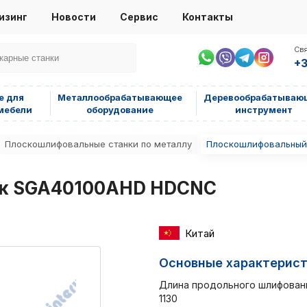
изинг
Новости
Сервис
Контакты
Свя
+3
е для
Металлообрабатывающее
Деревообрабатываю
мебели
оборудование
инструмент
Плоскошлифовальные станки по металлу
Плоскошлифовальный
ок SGA40100AHD HDCNC
Китай
Основные характерис
Длина продольного шлифовани
1130