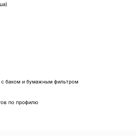
Пол
ша)
обр
Настройте па
Вы можете нас
«технические 
функционирова
периода Сайт 
cookie (в т.ч.
 с баком и бумажным фильтром
в нижней или 
Перед тем как
м
можете ознак
гов по профилю
, содерж
cookie
Технич