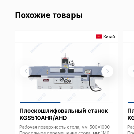
Похожие товары
Китай
Плоскошлифовальный станок
П
KGS510AHR/AHD
K
Рабочая поверхность стола, мм: 500x1000
Ра
Продольное перемещение стола, мм: 1140
Пр