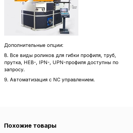
списком файлов cookie
,
описание и сроки хранен
Технические (об
cookie-файлы
Дополнительные опции:
8. Все виды роликов для гибки профиля, труб,
Аналитические c
прутка, HEB-, IPN-, UPN-профиля доступны по
запросу.
9. Автоматизация с NC управлением.
Внимание:
Отключени
cookie файлов не поз
определять предпоч
пользователей сайта,
наиболее и наименее
страницы и принимат
совершенствованию 
исходя из предпочте
Похожие товары
пользователей.