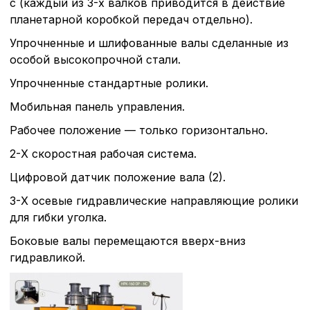
с (каждый из 3-х валков приводится в действие
Политика в отнош
планетарной коробкой передач отдельно).
обработки сookies
Упрочненные и шлифованные валы сделанные из
особой высокопрочной стали.
Настройте параметры и
Упрочненные стандартные ролики.
файлов cookie
Вы можете настроить ис
Мобильная панель управления.
каждого типа файлов co
типа «технические (обяз
Рабочее положение — только горизонтально.
без которых невозможно
функционирование сайта
2-Х скоростная рабочая система.
Ваш выбор настроек на 1
Цифровой датчик положение вала (2).
этого периода Сайт сно
согласие. Вы вправе изм
3-Х осевые гидравлические направляющие ролики
настроек файлов cookie (
для гибки уголка.
согласие) в любое врем
путем перехода по ссыл
Боковые валы перемещаются вверх-вниз
верхней части страницы
настроек cookie».
гидравликой.
Перед тем как совершит
параметров использован
можете ознакомиться с
обработки персональны