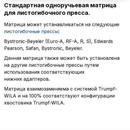
Стандартная одноручьевая матрица
для листогибочного пресса.
Матрица может устанавливаться на следующие
листогибочные прессы
:
Bystronic-Beyeler (Euro-A, RF-A, R, S), Edwards
Pearson, Safan, Bystronic, Beyeler.
Данная матрица также может быть установлена
на другие листогибочные прессы путем
использования соответствующих
Политика в отнош
нижних адаптеров.
обработки сookies
Матрица взаимозаменяема с системой Trumpf-
WILA и на 100% соответствуют конфигурации
Настройте параметры и
хвостовика Trumpf-WILA.
файлов cookie
Вы можете настроить ис
каждого типа файлов co
типа «технические (обяз
без которых невозможно