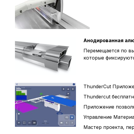
Анодированная алю
Перемещается по вы
которые фиксируютс
ThunderCut Приложе
Thundercut бесплатно
Приложение позволя
Управление Материа
Мастер проекта, пе