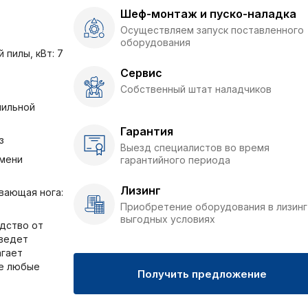
Шеф-монтаж и пуско-наладка
Осуществляем запуск поставленного
оборудования
пилы, кВт: 7
Сервис
Собственный штат наладчиков
пильной
Гарантия
з
Выезд специалистов во время
емени
гарантийного периода
Лизинг
вающая нога:
Приобретение оборудования в лизинг
выгодных условиях
одство от
 ведет
агает
е любые
Получить предложение