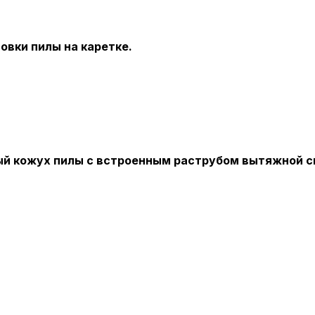
овки пилы на каретке.
Пол
обр
й кожух пилы с встроенным раструбом вытяжной с
Настройте па
Вы можете нас
«технические 
функционирова
периода Сайт 
cookie (в т.ч.
в нижней или 
Перед тем как
можете ознак