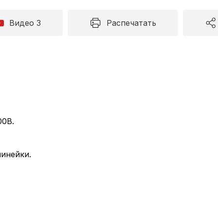
Видео 3
Распечатать
00В.
линейки.