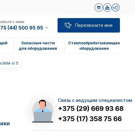
заться с нами
Перезвоните мне
75 (44) 500 95 95
щий
Запасные части
Стеклообрабатывающее
для оборудования
оборудование
bile si 5
Связь с ведущим специалистом
я
+375 (29) 669 93 68
+375 (17) 358 75 66
тики