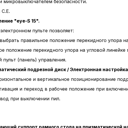
 и микровыключателем безопасности.
C.E.
ение "eye-S 15".
электронном пульте позволяет:
выбрать правильное положение перекидного упора на
е положение перекидного упора на угловой линейке п
 пульт (панель) управления.
тический подрезной диск / Электронная настройка 
ризонтальное и вертикальное позиционирование подр
тивация и переход в рабочее положение при включени
вод при выключении пил.
ющий суппорт рамного стола на призматической 