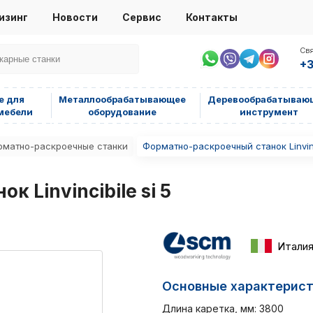
изинг
Новости
Сервис
Контакты
Свя
+3
е для
Металлообрабатывающее
Деревообрабатываю
мебели
оборудование
инструмент
матно-раскроечные станки
Форматно-раскроечный станок Linvinci
 Linvincibile si 5
Итали
Основные характерис
Длина каретка, мм: 3800