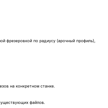
ащим их описание и сроки хранения.
еские (обязательные) cookie-файлы
ические cookie-файлы
й фрезеровкой по радиусу (арочный профиль),
Отключение аналитических cookie файлов не позво
ия пользователей сайта, в том числе наиболее и 
 принимать меры по совершенствованию работы са
ий пользователей.
езов на конкретном станке.
ор
 существующих файлов.