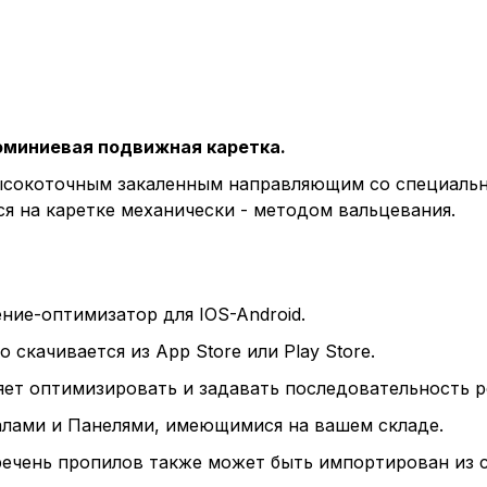
, содерж
cookie
Технич
миниевая подвижная каретка.
Аналит
сокоточным закаленным направляющим со специально
я на каретке механически - методом вальцевания.
Внимание:
предпочтен
ние-оптимизатор для IOS-Android.
страницы и
предпочтен
 скачивается из App Store или Play Store.
ет оптимизировать и задавать последовательность р
лами и Панелями, имеющимися на вашем складе.
Сохранить выб
речень пропилов также может быть импортирован из