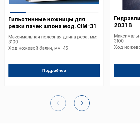
наиболее и наименее
страницы и принимат
совершенствованию 
Гидравли
Гильотинные ножницы для
исходя из предпочте
2031 B
резки пачек шпона мод. CIM-31
пользователей.
Максимальн
Максимальная полезная длина реза, мм:
3100
3100
Ход ножево
Ход ножевой балки, мм: 45
Сохранить выбор
Подробнее