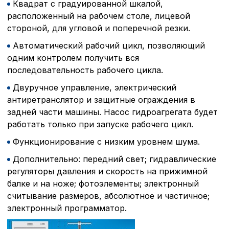
Квадрат с градуированной шкалой,
расположенный на рабочем столе, лицевой
стороной, для угловой и поперечной резки.
Автоматический рабочий цикл, позволяющий
одним контролем получить вся
Политика в отнош
последовательность рабочего цикла.
обработки сookies
Двуручное управление, электрический
антиретранслятор и защитные ограждения в
Настройте параметры и
задней части машины. Насос гидроагрегата будет
файлов cookie
работать только при запуске рабочего цикл.
Вы можете настроить ис
каждого типа файлов co
Функционирование с низким уровнем шума.
типа «технические (обяз
без которых невозможно
Дополнительно: передний свет; гидравлические
функционирование сайта
регуляторы давления и скорость на прижимной
Ваш выбор настроек на 1
балке и на ноже; фотоэлементы; электронный
этого периода Сайт сно
согласие. Вы вправе изм
считывание размеров, абсолютное и частичное;
настроек файлов cookie (
электронный программатор.
согласие) в любое врем
путем перехода по ссыл