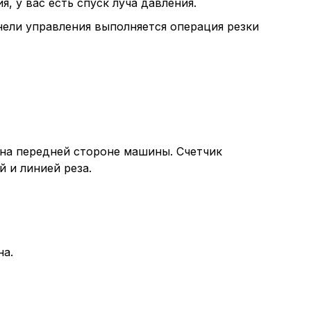
 у вас есть спуск луча давления.
ащим их описание и сроки хранения.
нели управления выполняется операция резки
еские (обязательные) cookie-файлы
ические cookie-файлы
на передней стороне машины. Счетчик
 и линией реза.
Отключение аналитических cookie файлов не позво
ия пользователей сайта, в том числе наиболее и 
 принимать меры по совершенствованию работы са
ий пользователей.
на.
ор