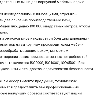
одственные линии для корпусной мебели и серию
ся исследованиями и инновациями, стремясь
сть две основные производственные базы,
 общей площадью 100 000 квадратных метров, чтобы
кцию.
 и регионов мира и пользуется большим доверием и
являетесь ли вы крупным производителем мебели,
еревообрабатывающим цехом, мы можем
летворения ваших производственных потребностей.
ента качества ISO9001, ISO14001, ISO45001. Вся
указаниям и стандартам сертификатов безопасности
ашем ассортименте продукции, технических
тремится предоставить вам профессиональные
торые наилучшим образом соответствуют вашим