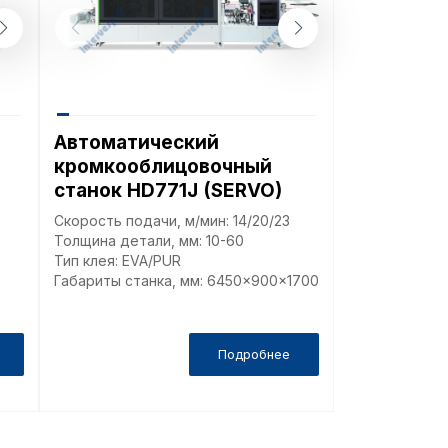
омиться с
, 
Политикой обработки персональных данных
ащим их описание и сроки хранения.
еские (обязательные) cookie-файлы
Автоматический
кромкооблицовочный
станок HD771J (SERVO)
ические cookie-файлы
Скорость подачи, м/мин: 14/20/23
Толщина детали, мм: 10-60
Тип клея: EVA/PUR
Отключение аналитических cookie файлов не позво
Габариты станка, мм: 6450x900x1700
ия пользователей сайта, в том числе наиболее и 
 принимать меры по совершенствованию работы са
ий пользователей.
Подробнее
ор