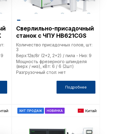
ый
Сверлильно-присадочный
X
станок с ЧПУ HB621CGS
итика в отноше
т:
Количество присадочных голов, шт:
3
аботки сookies
 9
Верх:12в/8г (2+2, 2+2) / пила - Низ: 9
Мощность фрезерного шпинделя
(верх / низ), кВт: 6 / 6 (2шт)
Разгрузочный стол: нет
раметры использования файлов cookie
Подробнее
троить использование каждого типа файлов cookie, з
(обязательные) cookie», без которых невозможно ко
ние сайта. Сайт запоминает Ваш выбор настроек на 1 
снова запросит Ваше согласие. Вы вправе изменить с
итай
Китай
ХИТ ПРОДАЖ
НОВИНКА
 отозвать согласие) в любое время в интерфейсе Сайт
верхней части страницы Сайта «Выбор настроек cookie
 совершить выбор настроек параметров использовани