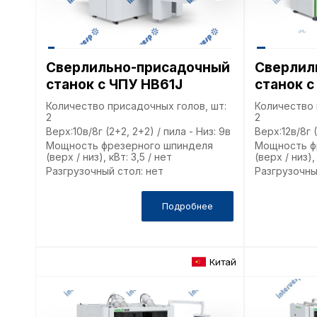
Сверлильно-присадочный
Сверлил
станок с ЧПУ HB61J
станок с
Количество присадочных голов, шт:
Количество 
2
2
Верх:10в/8г (2+2, 2+2) / пила - Низ: 9в
Верх:12в/8г (
Мощность фрезерного шпинделя
Мощность ф
(верх / низ), кВт: 3,5 / нет
(верх / низ),
Разгрузочный стол: нет
Разгрузочны
Подробнее
Китай