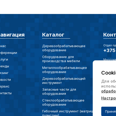
авигация
Каталог
Кон
Отдел п
 нас
Деревообрабатывающее
+375 
оборудование
еференции
Оборудование для
слуги
Многока
производства мебели
+375 
ренды
Металлообрабатывающее
Cooki
оборудование
изинг
Электро
info@
Деревообрабатывающий
овости
Для об
инструмент
исполь
ервис
Юр. Адр
Запасные части для
обрабо
онтакты
220073
оборудования
ул. Ха
Настро
Стеклообрабатывающее
офис 
оборудование
Гибочный инструмент (матрицы,
Приня
пуансоны)