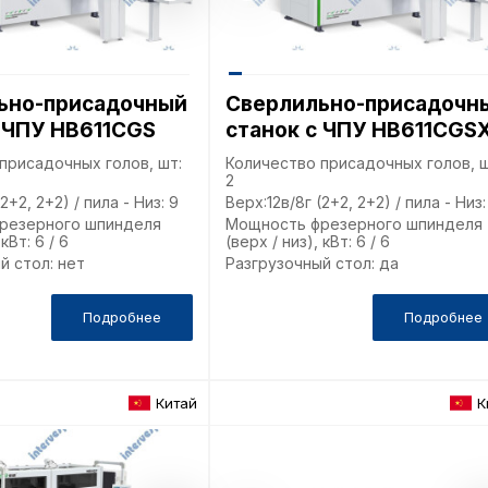
ьно-присадочный
Сверлильно-присадочн
 ЧПУ HB611CGS
станок с ЧПУ HB611CGS
Пол
присадочных голов, шт:
Количество присадочных голов, ш
2
обр
2+2, 2+2) / пила - Низ: 9
Верх:12в/8г (2+2, 2+2) / пила - Низ:
резерного шпинделя
Мощность фрезерного шпинделя
 кВт: 6 / 6
(верх / низ), кВт: 6 / 6
й стол: нет
Разгрузочный стол: да
Настройте па
Подробнее
Подробнее
Вы можете нас
«технические 
функционирова
периода Сайт 
Китай
К
cookie (в т.ч.
в нижней или 
Перед тем как