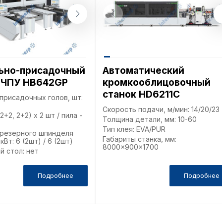
можете ознак
, содерж
cookie
Технич
ьно-присадочный
Автоматический
с ЧПУ HB642GP
кромкооблицовочный
станок HD6211С
Аналит
присадочных голов, шт:
Скорость подачи, м/мин: 14/20/23
2+2, 2+2) х 2 шт / пила -
Толщина детали, мм: 10-60
Тип клея: EVA/PUR
резерного шпинделя
Внимание:
Габариты станка, мм:
 кВт: 6 (2шт) / 6 (2шт)
8000x900x1700
предпочтен
й стол: нет
страницы и
предпочтен
Подробнее
Подробнее
Сохранить выб