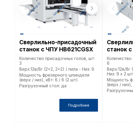
Сверлильно-присадочный
Сверлил
станок с ЧПУ HB621CGSX
станок 
Количество присадочных голов, шт:
Количество 
3
6
Верх:12в/8г (2+2, 2+2) / пила - Низ: 9
Верх:12в/8г (
Низ: 9 х 2 шт
Мощность фрезерного шпинделя
(верх / низ), кВт: 6 / 6 (2 шт)
Мощность ф
(верх / низ),
Разгрузочный стол: да
Разгрузочны
Подробнее