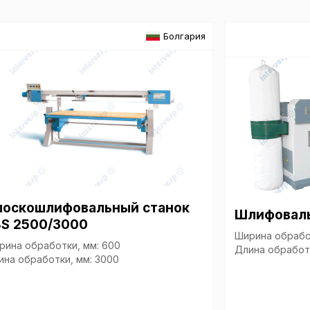
обр
Болгария
Настройте па
Вы можете нас
«технические 
функционирова
периода Сайт 
cookie (в т.ч.
в нижней или 
Перед тем как
можете ознак
лоскошлифовальный станок
Шлифоваль
, содерж
cookie
BS 2500/3000
Ширина обработ
рина обработки, мм: 600
Длина обработк
ина обработки, мм: 3000
Технич