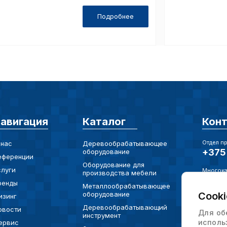
Аналит
Подробнее
Внимание:
предпочтен
страницы и
предпочтен
авигация
Каталог
Кон
Сохранить выб
Отдел п
 нас
Деревообрабатывающее
+375 
оборудование
еференции
Оборудование для
слуги
Многока
производства мебели
+375 
ренды
Металлообрабатывающее
оборудование
Cooki
изинг
Электро
info@
Деревообрабатывающий
овости
Для об
инструмент
исполь
ервис
Юр. Адр