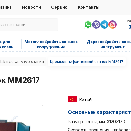
изинг
Новости
Сервис
Контакты
Свя
+3
е для
Металлообрабатывающее
Деревообрабатываю
мебели
оборудование
инструмент
Шлифовальные станки
Кромкошлифовальный станок MM2617
ок MM2617
Китай
Основные характерис
Размер ленты, мм: 3120×170
Скорость вращения шлифовал