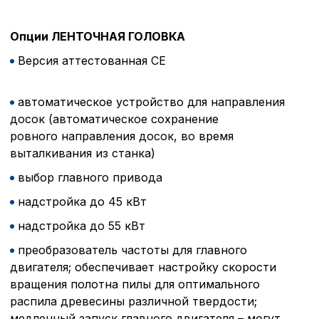
Опции ЛЕНТОЧНАЯ ГОЛОВКА
Версия аттестованная CE
автоматическое устройство для направления
досок (автоматическое сохранение
ровного направления досок, во время
выталкивания из станкa)
выбор главного привода
Политика в отнош
надстройка до 45 кВт
обработки сookies
надстройка до 55 кВт
Настройте параметры и
преобразователь частоты для главного
файлов cookie
Вы можете настроить ис
двигателя; обеспечивает настройку скорости
каждого типа файлов co
вращения полотна пилы для оптимального
типа «технические (обяз
распила древесины различной твердости;
без которых невозможно
медленный запуск главного двигателя – могут