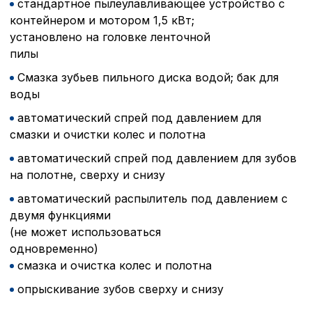
стандартное пылеулавливающее устройство с
контейнером и мотором 1,5 кВт;
установлено на головке ленточной
Внимание:
Отключени
пилы
cookie файлов не поз
определять предпоч
Смазка зубьев пильного диска водой; бак для
пользователей сайта,
наиболее и наименее
воды
страницы и принимат
автоматический спрей под давлением для
совершенствованию 
исходя из предпочте
смазки и очистки колес и полотна
пользователей.
автоматический спрей под давлением для зубов
на полотне, сверху и снизу
Сохранить выбор
автоматический распылитель под давлением с
двумя функциями
(не может использоваться
одновременно
смазка и очистка колес и полотна
опрыскивание зубов сверху и снизу