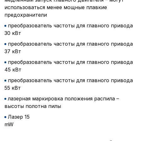
функционирование сайта
Ваш выбор настроек на 1
использоваться менее мощные плавкие
этого периода Сайт сно
предохранители
согласие. Вы вправе изм
настроек файлов cookie (
преобразователь частоты для главного привода
согласие) в любое врем
30 кВт
путем перехода по ссыл
верхней части страницы
преобразователь частоты для главного привода
настроек cookie».
37 кВт
Перед тем как совершит
параметров использован
преобразователь частоты для главного привода
можете ознакомиться с
45 кВт
обработки персональны
списком файлов cookie
,
преобразователь частоты для главного привода
описание и сроки хранен
55 кВт
лазерная маркировка положения распила –
Технические (об
высоты полотна пилы
cookie-файлы
Лазер 15
m
Аналитические c