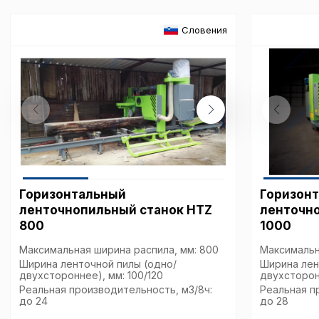
Словения
Горизонтальный
Горизон
ленточнопильный станок HTZ
ленточн
800
1000
Максимальная ширина распила, мм: 800
Максимальн
Ширина ленточной пилы (одно/
Ширина лен
двухстороннее), мм: 100/120
двухсторонн
Реальная производительность, м3/8ч:
Реальная п
до 24
до 28