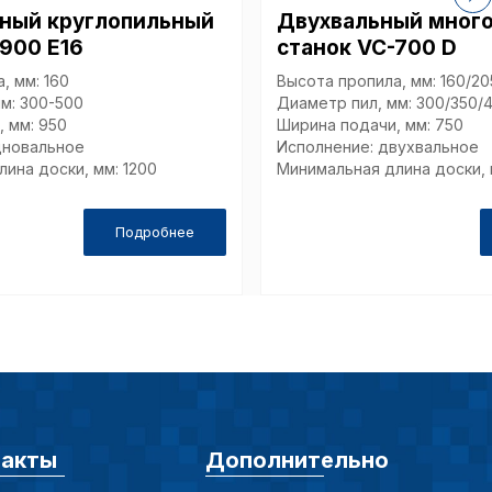
ный круглопильный
Двухвальный мног
еские (обязательные) cookie-файлы
-900 E16
станок VC-700 D
, мм: 160
Высота пропила, мм: 160/20
м: 300-500
Диаметр пил, мм: 300/350/
ические cookie-файлы
 мм: 950
Ширина подачи, мм: 750
дновальное
Исполнение: двухвальное
ина доски, мм: 1200
Минимальная длина доски, 
Отключение аналитических cookie файлов не позво
Подробнее
ия пользователей сайта, в том числе наиболее и 
 принимать меры по совершенствованию работы са
ий пользователей.
ор
такты
Дополнительно