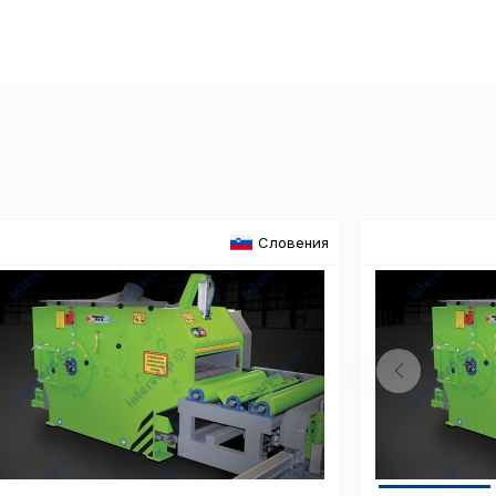
Пол
обр
Настройте па
Вы можете нас
Словения
«технические 
функционирова
периода Сайт 
cookie (в т.ч.
в нижней или 
Перед тем как
можете ознак
, содерж
cookie