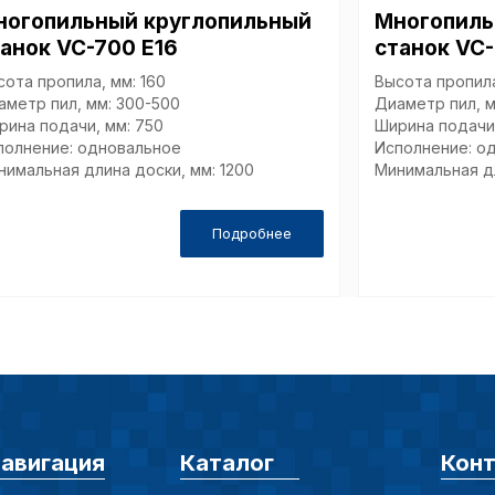
ногопильный круглопильный
Многопиль
Технич
анок VC-700 E16
станок VC
сота пропила, мм: 160
Высота пропила
аметр пил, мм: 300-500
Диаметр пил, м
Аналит
рина подачи, мм: 750
Ширина подачи,
полнение: одновальное
Исполнение: о
нимальная длина доски, мм: 1200
Минимальная дл
Внимание:
Подробнее
предпочтен
страницы и
предпочтен
Сохранить выб
авигация
Каталог
Кон