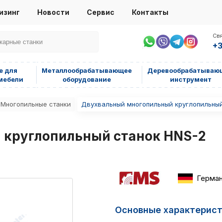
изинг
Новости
Сервис
Контакты
Свя
+3
е для
Металлообрабатывающее
Деревообрабатываю
мебели
оборудование
инструмент
Многопильные станки
Двухвальный многопильный круглопильный
 круглопильный станок HNS-2
Герма
Основные характерис