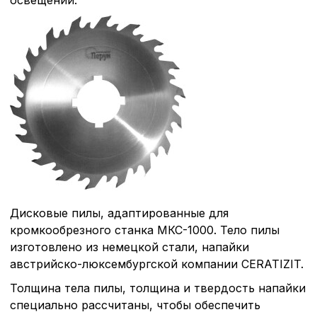
cookie-файлы
Аналитические c
Внимание:
Отключени
cookie файлов не поз
определять предпоч
пользователей сайта,
наиболее и наименее
страницы и принимат
совершенствованию 
исходя из предпочте
Дисковые пилы, адаптированные для
пользователей.
кромкообрезного станка МКС-1000. Тело пилы
изготовлено из немецкой стали, напайки
австрийско-люксембургской компании CERATIZIT.
Сохранить выбор
Толщина тела пилы, толщина и твердость напайки
специально рассчитаны, чтобы обеспечить